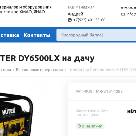
териалов и оборудования
ВАШ МЕНЕДЖЕР
E-MAIL 
льства по ХМАО, ЯНАО
Андрей
info
+7(922) 401-55-00
оставка
Контакты
TER DY6500LX на дачу
/
/
аторы
Бензиновые генераторы
АРТИКУЛ:
MR-S1014087
Свяжитесь с нами
насчёт цены
в наличии