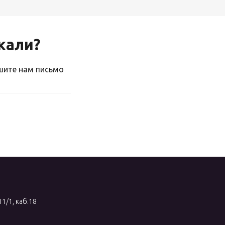
скали?
ишите нам письмо
11/1, каб.18