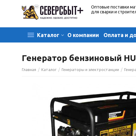
Оптовые поставки ма
для сварки и строите
О компании
Оплата и д
Каталог
Генератор бензиновый HU
/
/
/
Главная
Каталог
Генераторы и электростанции
Генер