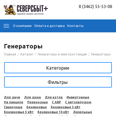
8 (3462) 55-53-08
О компании
Оплата и доставка
Контакты
Генераторы
/
/
/
Главная
Каталог
Генераторы и электростанции
Генераторы
Категории
Фильтры
Для дачи
Для дома
Для котла
Инверторные
На прицепе
Переносные
С АВР
С автозапуском
Сварочные
Бензиновые
Бензиновые 3 кВт
Бензиновые 5 кВт
Бензиновые 10 кВт
Дизельные