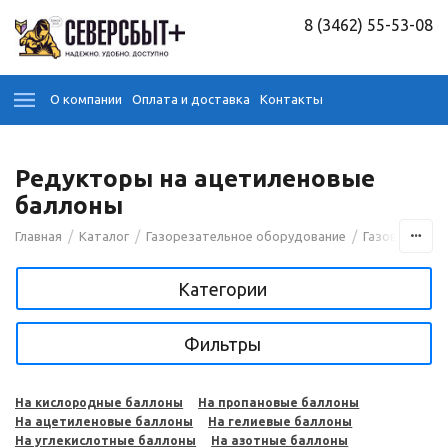
8 (3462) 55-53-08
О компании
Оплата и доставка
Контакты
Редукторы на ацетиленовые
баллоны
/
/
/
Главная
Каталог
Газорезательное оборудование
Газовые реду
Категории
Фильтры
На кислородные баллоны
На пропановые баллоны
На ацетиленовые баллоны
На гелиевые баллоны
На углекислотные баллоны
На азотные баллоны