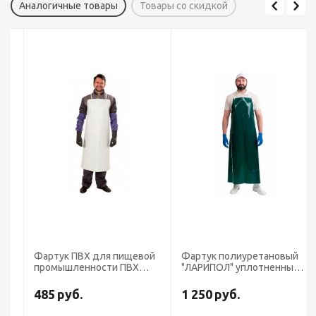
Аналогичные товары
Товары со скидкой
Фартук ПВХ для пищевой
Фартук полиуретановый
промышленности ПВХ
"ЛАРИПОЛ" уплотненный
К60Щ40
зеленый. толщина
0,3мм,р.90см х 115см
485
руб.
1 250
руб.
(ФАР013)(х12)