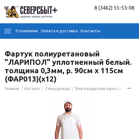
8 (3462) 55-53-08
О компании
Оплата и доставка
Контакты
Фартук полиуретановый
"ЛАРИПОЛ" уплотненный белый.
толщина 0,3мм, р. 90см х 115см
(ФАР013)(х12)
/
/
/
/
Главная
Каталог
Спецодежда
Влагозащитная одежда
Фарт