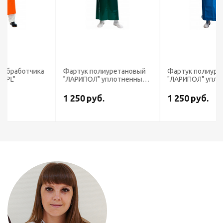
Фартук полиуретановый
Фартук полиуретановый
"ЛАРИПОЛ" уплотненный
"ЛАРИПОЛ" уплотненный
зеленый. толщина
синий, толщина 0,3мм, р.
0,3мм,р.90см х 115см
90см х 115см (ФАР013)
1 250
руб.
1 250
руб.
(ФАР013)(х12)
(х12)