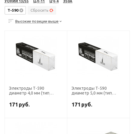
УОНИИ 13/55
ЦЛ-11
ЦЧ-4
Э50А
Т-590
Сбросить
Высокие позиции выше
Электроды Т-590
Электроды Т-590
диаметр 4,0 мм (тип
диаметр 5,0 мм (тип
Э-190Х5С7, пост.ток),
Э-190Х5С7, пост.ток),
наплавочные (пачка 5 кг,
наплавочные (пачка 5 кг,
171
руб.
171
руб.
БАРС)
БАРС)