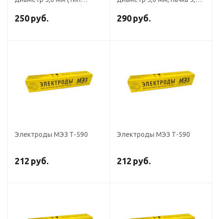
Э-190Х5С7, пост.ток),
кг (тип Э-190Х5С7,
наплавочные (пачка 5 кг,
пост.ток), СпецЭлектрод
250
руб.
290
руб.
Ротекс)
Электроды МЭЗ Т-590
Электроды МЭЗ Т-590
212
руб.
212
руб.