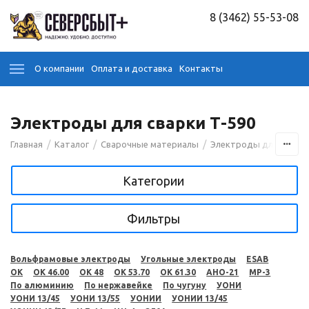
8 (3462) 55-53-08
О компании
Оплата и доставка
Контакты
Электроды для сварки Т-590
/
/
/
Главная
Каталог
Сварочные материалы
Электроды для сварк
Категории
Фильтры
Вольфрамовые электроды
Угольные электроды
ESAB
OK
OK 46.00
OK 48
OK 53.70
OK 61.30
АНО-21
МР-3
По алюминию
По нержавейке
По чугуну
УОНИ
УОНИ 13/45
УОНИ 13/55
УОНИИ
УОНИИ 13/45