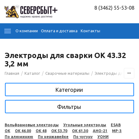
8 (3462) 55-53-08
О компании
Оплата и доставка
Контакты
Электроды для сварки OK 43.32
3,2 мм
/
/
/
Главная
Каталог
Сварочные материалы
Электроды для сварк
Категории
Фильтры
Вольфрамовые электроды
Угольные электроды
ESAB
OK
OK 46.00
OK 48
OK 53.70
OK 61.30
АНО-21
МР-3
По алюминию
По нержавейке
По чугуну
УОНИ