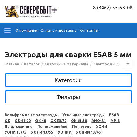
8 (3462) 55-53-08
О компании
Оплата и доставка
Контакты
Электроды для сварки ESAB 5 мм
/
/
/
Главная
Каталог
Сварочные материалы
Электроды для сварк
Категории
Фильтры
Вольфрамовые электроды
Угольные электроды
ESAB
OK
OK 46.00
OK 48
OK 53.70
OK 61.30
АНО-21
МР-3
По алюминию
По нержавейке
По чугуну
УОНИ
УОНИ 13/45
УОНИ 13/55
УОНИИ
УОНИИ 13/45