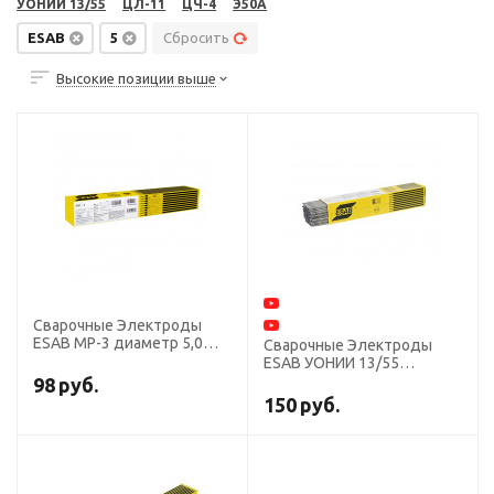
УОНИИ 13/55
ЦЛ-11
ЦЧ-4
Э50А
ESAB
5
Сбросить
Высокие позиции выше
Сварочные Электроды
ESAB МР-3 диаметр 5,0
Сварочные Электроды
мм, пачка 6,5 кг
ESAB УОНИИ 13/55
диаметр 5,0 мм, пачка 6,0
98
руб.
кг
150
руб.