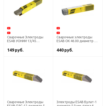
Сварочные Электроды
Сварочные электроды
ESAB УОНИИ 13/45
ESAB ОК 46.00 диаметр 5,0
диаметр 5,0 мм, пачка 6,0
мм, пачка 6,6 кг
кг
149
руб.
440
руб.
Сварочные Электроды
Электроды ESAB Булат-1
ESAB ОЗС-12 диаметр 5,0
диаметр 5,0 мм, пачка 6,0