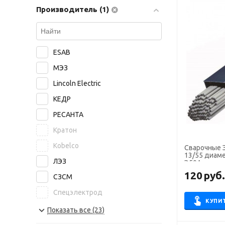
Производитель (1)
ESAB
МЭЗ
Lincoln Electric
КЕДР
РЕСАНТА
Кратон
Kobelco
Сварочные 
13/55 диаметр 2,5 мм, пачка 3
ЛЭЗ
Э50А, пост.
120
руб
СЗСМ
Спецэлектрод
КУПИ
NITTETSU
Показать все (23)
БАРС