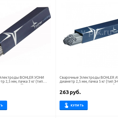
Электроды BOHLER УОНИ
Сварочные Электроды BOHLER A
 кг (тип
диаметр 2,5 мм, пачка 5 кг (тип Э46, пост.
ток, основной)
+ перем. ток, рутил-целлюлоз.)
.
263
руб.
ТЬ
КУПИТЬ