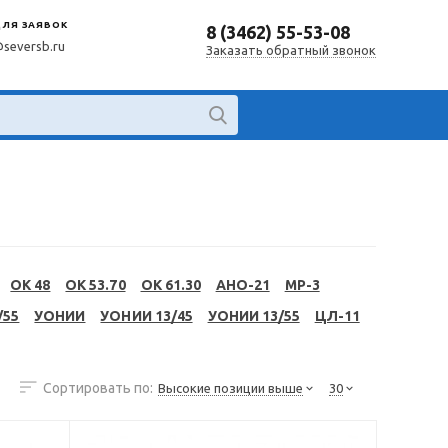
ДЛЯ ЗАЯВОК
8 (3462) 55-53-08
@seversb.ru
Заказать обратный звонок
OK 48
OK 53.70
OK 61.30
АНО-21
МР-3
/55
УОНИИ
УОНИИ 13/45
УОНИИ 13/55
ЦЛ-11
Сортировать по:
Высокие позиции выше
30