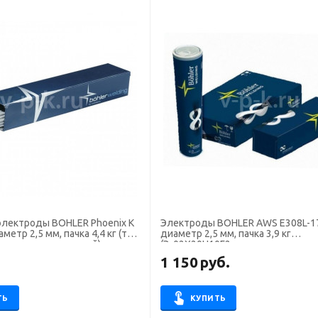
электроды BOHLER Phoenix K
Электроды BOHLER AWS E308L-1
метр 2,5 мм, пачка 4,4 кг (тип
диаметр 2,5 мм, пачка 3,9 кг
перем. ток. основной)
(Э-02Х20Н10Г2, пост. + перем., р
основ.)
.
1 150
руб.
ТЬ
КУПИТЬ