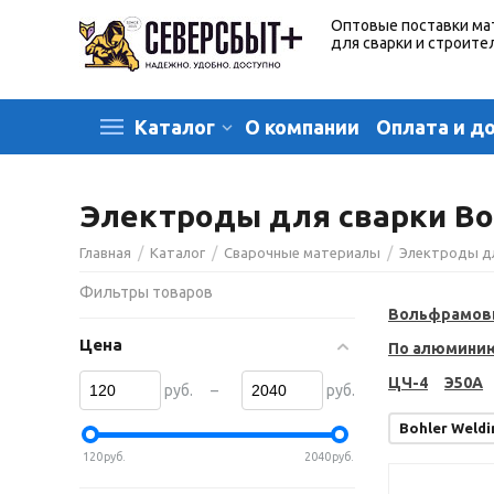
Оптовые поставки ма
для сварки и строите
О компании
Оплата и д
Каталог
Электроды для сварки Boh
/
/
/
Главная
Каталог
Сварочные материалы
Электроды д
Фильтры товаров
Вольфрамов
Цена
По алюмини
ЦЧ-4
Э50А
–
руб.
руб.
Bohler Weldi
120
руб.
2040
руб.