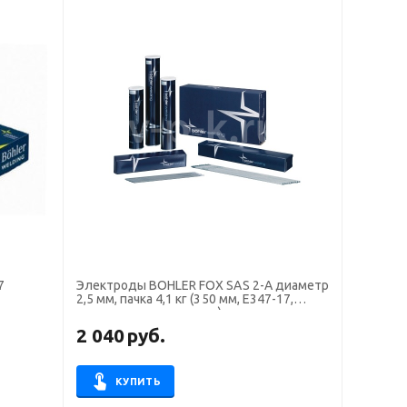
7
Электроды BOHLER FOX SAS 2-A диаметр
2,5 мм, пачка 4,1 кг (350 мм, Е347-17,
утило-
пост+перем. ток, рутил)
2 040
руб.
КУПИТЬ