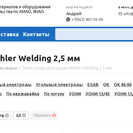
териалов и оборудования
ВАШ МЕНЕДЖЕР
E-MAIL 
льства по ХМАО, ЯНАО
Андрей
info
+7(922) 401-55-00
оставка
Контакты
ler Welding 2,5 мм
/
Электроды для сварки Bohler Welding 2,5 мм
ля сварки
ые электроды
Угольные электроды
ESAB
OK
OK 46.00
ю
По нержавейке
По чугуну
УОНИ
УОНИ 13/45
УОНИ 13
ng
2,5
Сбросить