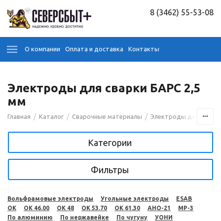
8 (3462) 55-53-08
О компании
Оплата и доставка
Контакты
Электроды для сварки БАРС 2,5
мм
/
/
/
Главная
Каталог
Сварочные материалы
Электроды для сварк
Категории
Фильтры
Вольфрамовые электроды
Угольные электроды
ESAB
OK
OK 46.00
OK 48
OK 53.70
OK 61.30
АНО-21
МР-3
По алюминию
По нержавейке
По чугуну
УОНИ