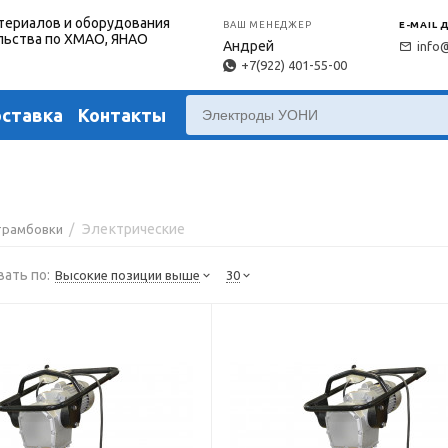
териалов и оборудования
ВАШ МЕНЕДЖЕР
E-MAIL 
льства по ХМАО, ЯНАО
Андрей
info
+7(922) 401-55-00
оставка
Контакты
/
Электрические
трамбовки
ать по:
Высокие позиции выше
30