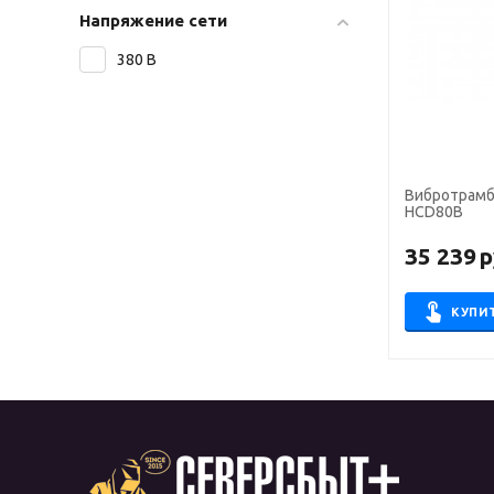
Напряжение сети
380 В
Вибротрамб
HCD80B
35 239
р
КУПИ