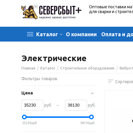
Оптовые поставки ма
для сварки и строите
О компании
Оплата и д
Каталог
Электрические
/
/
/
Главная
Каталог
Строительное оборудование
Вибро
Фильтры товаров
Сортиров
Цена
–
руб.
руб.
35230
руб.
38130
руб.