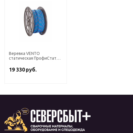
Веревка VENTO
статическая ПрофиСтатик
? 10 мм синяя, длина 200м,
vnt 410 200bl
19 330
руб.