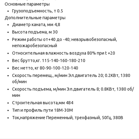
Основные параметры
Грузоподъемность,
т
0.5
Дополнительные параметры
Диаметр каната,
мм
4,8
Высота подъема,
м
30
Режим работы
от+40 до -40; невзрывобезопасный,
непожаробезопасный
Относительная влажность воздуха
80% при t +20
Вес брутто,кг.
115-140-160-180-210
Вес нетто,
кг
80-90-100-120-140
Скорость перемещ., м/мин Эл.двигатель
20; 0.2КВт, 1380
об/мин
Скорость подъема, м/мин Эл.двигатель
8; 0.8КВт, 1380 об/
мин
Строительная высота,мм
484
Тип и профиль пути
18М-30М
Ток,напряжение
Переменный, трехфазный, 50Гц, 380В