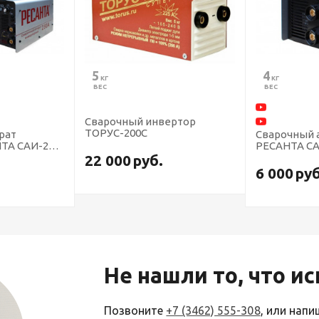
4
11
 КГ
 КГ
ВЕС
ВЕС
ертор
Сварочный 
ТОРУС-320
Сварочный аппарат
РЕСАНТА САИ-140 инвертор
39 000
р
6 000
руб.
Не нашли то, что и
Позвоните
+7 (3462) 555-308
, или нап