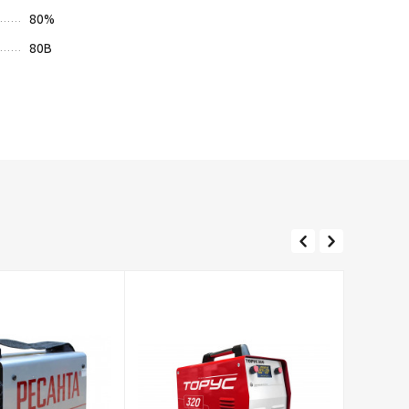
80
%
80
В