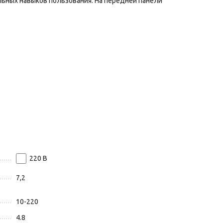
льных навыков пользования. На передней панели
220
В
7,2
10-220
4.8