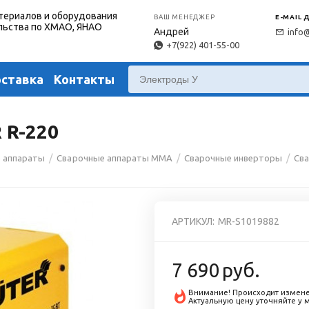
териалов и оборудования
ВАШ МЕНЕДЖЕР
E-MAIL 
льства по ХМАО, ЯНАО
Андрей
info
+7(922) 401-55-00
оставка
Контакты
 R-220
/
/
/
 аппараты
Сварочные аппараты MMA
Сварочные инверторы
Сва
АРТИКУЛ:
MR-S1019882
7 690
руб.
Внимание! Происходит измене
Актуальную цену уточняйте у