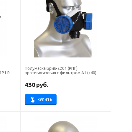
Полумаска Бриз-2201 (РПГ)
1Р1 R D
противогазовая с фильтром А1 (х40)
430
руб.
КУПИТЬ