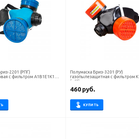
риз-2201 (РПГ)
Полумаска Бриз-3201 (РУ)
овая с фильтром А1В1Е1К1
газопылезащитная с фильтром К
(х40)
.
460
руб.
ТЬ
КУПИТЬ