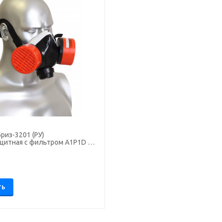
риз-3201 (РУ)
щитная с фильтром А1Р1D R
.
ТЬ