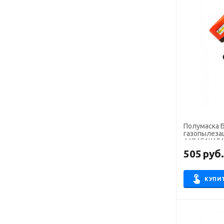
Полумаска Б
газопылеза
А1В1Е1К1Р1 
505
руб
КУПИ