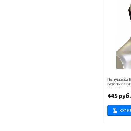
Полумаска Б
газопылеза
D (х40)
445
руб
КУПИ