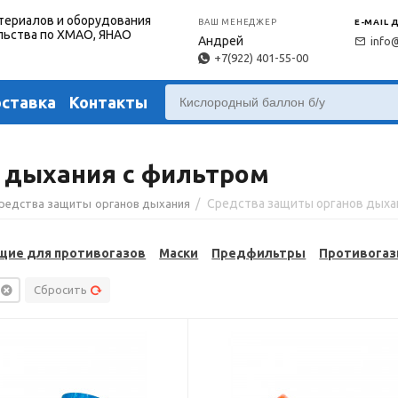
териалов и оборудования
ВАШ МЕНЕДЖЕР
E-MAIL 
льства по ХМАО, ЯНАО
Андрей
info
+7(922) 401-55-00
оставка
Контакты
 дыхания с фильтром
/
редства защиты органов дыхания
ие для противогазов
Маски
Предфильтры
Противога
Сбросить