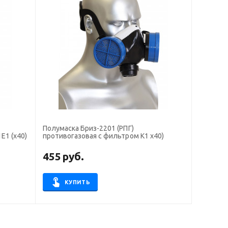
Полумаска Бриз-2201 (РПГ)
Е1 (х40)
противогазовая с фильтром К1 х40)
455
руб.
КУПИТЬ