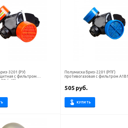
риз-3201 (РУ)
Полумаска Бриз-2201 (РПГ)
щитная с фильтром
противогазовая с фильтром А1В1
RD (х40)
.
505
руб.
ТЬ
КУПИТЬ