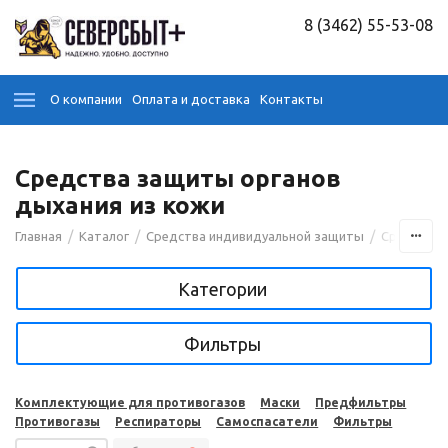
8 (3462) 55-53-08
О компании
Оплата и доставка
Контакты
Средства защиты органов
дыхания из кожи
/
/
/
Главная
Каталог
Средства индивидуальной защиты
Средства 
Категории
Фильтры
Комплектующие для противогазов
Маски
Предфильтры
Противогазы
Респираторы
Самоспасатели
Фильтры