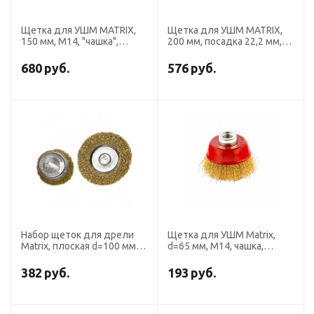
Щетка для УШМ MATRIX,
Щетка для УШМ MATRIX,
150 мм, М14, "чашка",
200 мм, посадка 22,2 мм,
крученая металлическая
плоская, латунированная
проволока
витая проволока
680
руб.
576
руб.
Набор щеток для дрели
Щетка для УШМ Matrix,
Matrix, плоская d=100 мм,
d=65 мм, М14, чашка,
чашка d=75 мм, со
латунированная витая
шпильками, 2 предмета
проволока
382
руб.
193
руб.