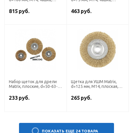
двухрядная, крученая
двухрядная, крученая
проволока 0.35 мм
проволока 0.8 мм
815
руб.
463
руб.
Набор щеток для дрели
Щетка для УШМ Matrix,
Matrix, плоские, d=50-63-
d=125 мм, М14, плоская,
75 мм, со шпильками 3
латунированная витая
предмета
проволока
233
руб.
265
руб.
ПОКАЗАТЬ ЕЩЕ 24 ТОВАРА