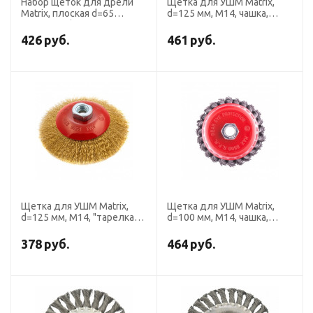
Набор щеток для дрели
Щетка для УШМ Matrix,
Matrix, плоская d=65
d=125 мм, М14, чашка,
мм,чашка d=50 мм, со
латунированная витая
шпильками, 3 предмета
проволока
426
руб.
461
руб.
Щетка для УШМ Matrix,
Щетка для УШМ Matrix,
d=125 мм, М14, "тарелка",
d=100 мм, М14, чашка,
витая проволока,
крученая проволока 0.8 мм
высокоуглеродистая
378
руб.
464
руб.
сталь