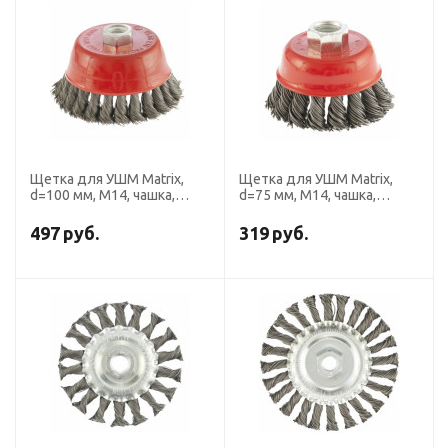
Щетка для УШМ Matrix,
Щетка для УШМ Matrix,
d=100 мм, М14, чашка,
d=75 мм, М14, чашка,
крученая проволока 0.35
крученая проволока 0.8
мм
мм,
497
руб.
319
руб.