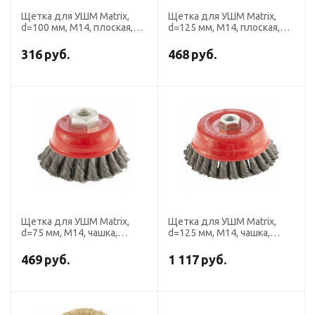
Щетка для УШМ Matrix,
Щетка для УШМ Matrix,
d=100 мм, М14, плоская,
d=125 мм, М14, плоская,
крученая проволока 0.35
крученая проволока 0.8 мм
мм
316
руб.
468
руб.
Щетка для УШМ Matrix,
Щетка для УШМ Matrix,
d=75 мм, М14, чашка,
d=125 мм, М14, чашка,
двухрядная, крученая
двухрядная, крученая
проволока 0.35 мм
проволока 0.5 мм
469
руб.
1 117
руб.