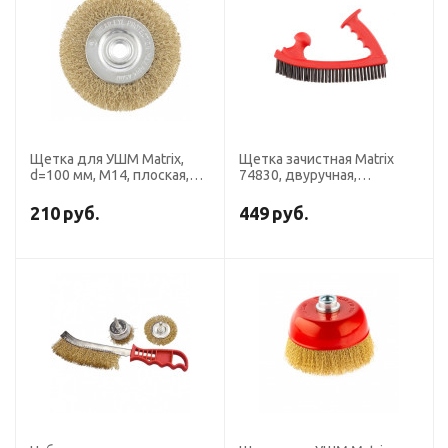
Щетка для УШМ Matrix,
Щетка зачистная Matrix
d=100 мм, М14, плоская,
74830, двуручная,
латунированная витая
пластиковая
проволока
210
руб.
449
руб.