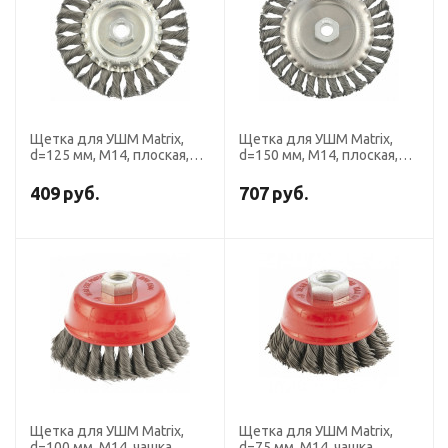
Щетка для УШМ Matrix,
Щетка для УШМ Matrix,
d=125 мм, М14, плоская,
d=150 мм, М14, плоская,
крученая проволока 0.35
крученая проволока 0.8 мм
мм
409
руб.
707
руб.
Щетка для УШМ Matrix,
Щетка для УШМ Matrix,
d=100 мм, М14, чашка,
d=75 мм, М14, чашка,