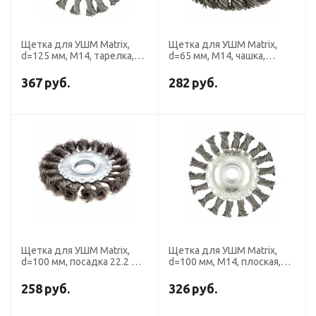
Щетка для УШМ Matrix,
Щетка для УШМ Matrix,
d=125 мм, М14, тарелка,
d=65 мм, М14, чашка,
крученая проволока 0.5 мм
крученая проволока 0.8
мм,
367
руб.
282
руб.
Щетка для УШМ Matrix,
Щетка для УШМ Matrix,
d=100 мм, посадка 22.2 мм,
d=100 мм, М14, плоская,
плоская, крученая
крученая проволока 0.8 мм
проволока 0.5 мм
258
руб.
326
руб.