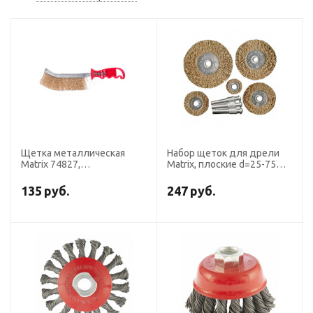
Щетка металлическая
Набор щеток для дрели
Matrix 74827,
Matrix, плоские d=25-75
латунированная витая
мм, со шпильками 5
проволока d=0.3 мм,
предметов
135
руб.
247
руб.
пластиковая ручка