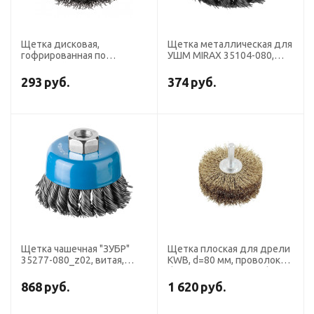
Щетка дисковая,
Щетка металлическая для
гофрированная по
УШМ MIRAX 35104-080,
нержавейке для дрели
"чашка", крученая
D80х19 мм ПрофОснастка
проволока 0.5 мм, d=80 мм
293
руб.
374
руб.
Эксперт № 609 хв 6 мм
RPM 20000 SS 0,3
Щетка чашечная "ЗУБР"
Щетка плоская для дрели
35277-080_z02, витая,
KWB, d=80 мм, проволока
стальная, плетеные пучки
d=0.3 мм, хвостовик d=6
0.8 мм, М14х80 мм
мм, HSS с латунью
868
руб.
1 620
руб.