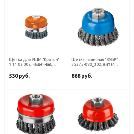
Щетка для УШМ "Кратон"
Щетка чашечная "ЗУБР"
1 11 02 002, чашечная,
35275-080_z02, витая,
усиленная, d80 мм, M14
стальная, плетеные пучки
0.5 мм, М14х80 мм
530
руб.
868
руб.