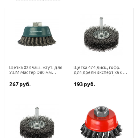
Щетка 023 чаш., жгут. для
Щетка 474 диск., гофр.
УШМ Мастер D80 мм
для дрели Эксперт хв 6
М14*2 уп. 1/-/60
мм D80 мм уп. 1/20/60
267
руб.
193
руб.