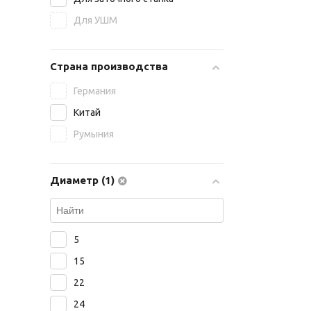
ПрофОснастка
Для УШМ
БАРС
Страна производства
Германия
Китай
Румыния
Диаметр (1)
5
15
22
24