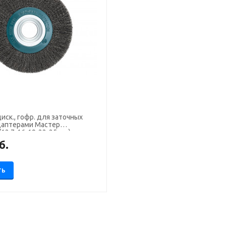
иск., гофр. для заточных
адаптерами Мастер
(12,7-16-19-22-25 мм)
б.
ТЬ