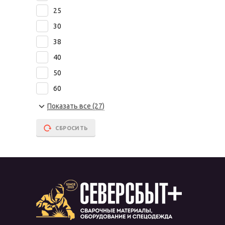
25
30
38
40
50
60
63
Показать все (27)
65
СБРОСИТЬ
70
75
80
90
100
110