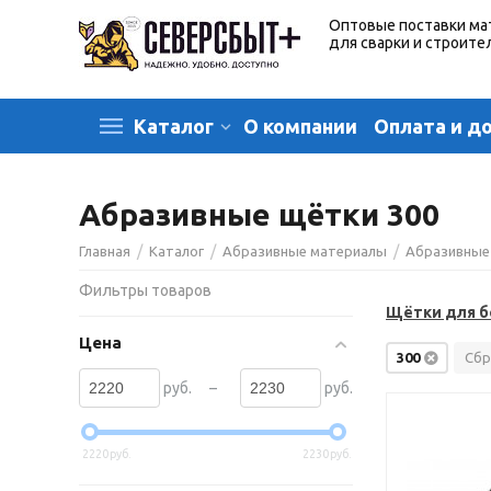
Оптовые поставки ма
для сварки и строите
О компании
Оплата и д
Каталог
Абразивные щётки 300
/
/
/
Главная
Каталог
Абразивные материалы
Абразивные
Фильтры товаров
Щётки для б
Цена
300
Сбр
–
руб.
руб.
2220
руб.
2230
руб.