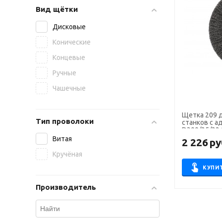
Вид щётки
Дисковые
Конические
Концевые
Ручные
Чашечные
Щетка 209 д
Тип проволоки
станков с 
D300/25/32 
Витая
2 226
ру
Кручёная
КУПИ
Производитель