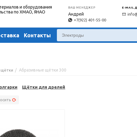
териалов и оборудования
ВАШ МЕНЕДЖЕР
E-MAIL 
льства по ХМАО, ЯНАО
Андрей
info
+7(922) 401-55-00
оставка
Контакты
/
Абразивные щётки 300
 щётки
олгарки
Щётки для дрелей
осить