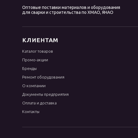
115
Оптовые поставки материалов и оборудования
120
для сварки и строительства по ХМАО, ЯНАО
125
150
КЛИЕНТАМ
175
180
Каталог товаров
200
Промо-акции
Бренды
250
Ремонт оборудования
300
О компании
Документы предприятия
Оплата и доставка
Контакты