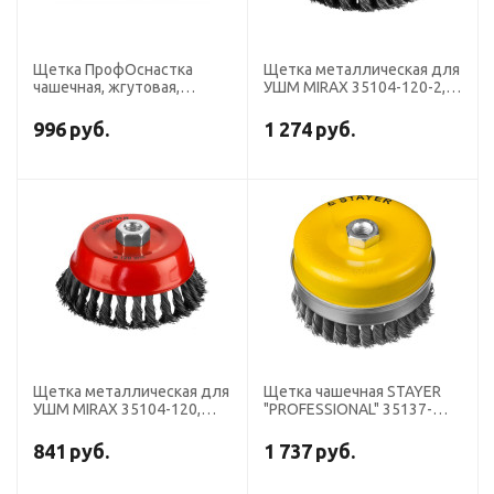
Щетка ПрофОснастка
Щетка металлическая для
чашечная, жгутовая,
УШМ MIRAX 35104-120-2,
нержавейка, D120 мм для
двухрядная, "чашка", 0.5
УШМ ПрофОснастка
мм, d=120мм
996
руб.
1 274
руб.
Эксперт № 521 М14*2 RPM
6500 SS 0,5
Щетка металлическая для
Щетка чашечная STAYER
УШМ MIRAX 35104-120,
"PROFESSIONAL" 35137-
"чашка", крученая
120, витая стальная
проволока 0.5 мм, d=120
проволока 0,5мм, 120 мм х
841
руб.
1 737
руб.
мм
М14 39112