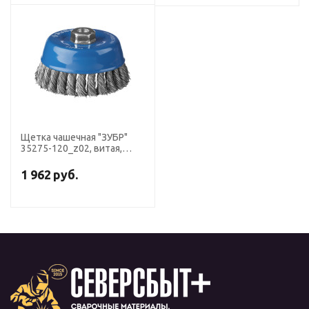
Щетка чашечная "ЗУБР"
35275-120_z02, витая,
стальная, плетеные пучки
0.5 мм, М14х120 мм
1 962
руб.