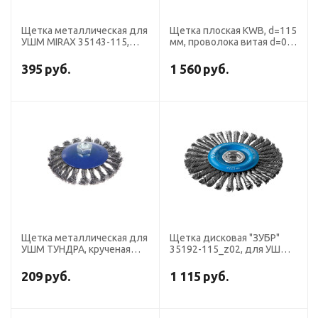
Щетка металлическая для
Щетка плоская KWB, d=115
УШМ MIRAX 35143-115,
мм, проволока витая d=0.5,
коническая, витая
крепление М14, сталь HSS
проволока 0.3 мм, d=115
395
руб.
1 560
руб.
мм
Щетка металлическая для
Щетка дисковая "ЗУБР"
УШМ ТУНДРА, крученая
35192-115_z02, для УШМ,
проволока, "тарелка", М14,
стальная 0.5 мм, плетеные
115 мм
пучки, М14х115 мм
209
руб.
1 115
руб.