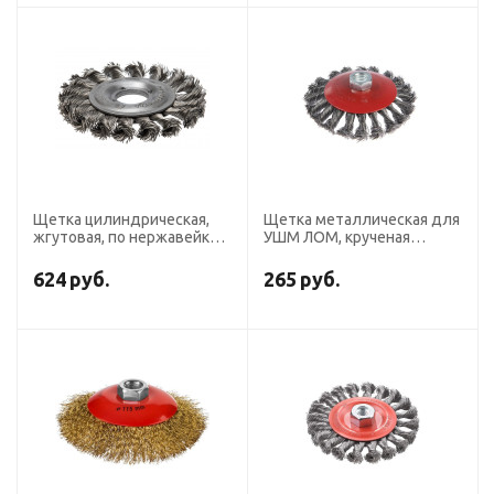
Щетка цилиндрическая,
Щетка металлическая для
жгутовая, по нержавейке
УШМ ЛОМ, крученая
для УШМ D115 мм
проволока, "тарелка", М14,
ПрофОснастка Эксперт №
115 мм
624
руб.
265
руб.
565 RPM 12500 SS 0,5