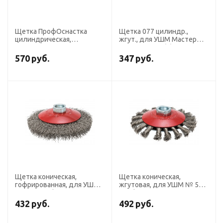
Щетка ПрофОснастка
Щетка 077 цилиндр.,
цилиндрическая,
жгут., для УШМ Мастер
кордовая, нержавейка №
D115 мм уп. 1/-/30
497 D115 мм Эксперт
570
руб.
347
руб.
М14*2 RPM 6000 SS 0,5
Щетка коническая,
Щетка коническая,
гофрированная, для УШМ
жгутовая, для УШМ № 541
№ 537 ПрофОснастка
ПрофОснастка Эксперт
Эксперт D115 мм М14*2
D115 мм М14*2 RPM 12500
432
руб.
492
руб.
RPM 12500 SS (нерж) 0,3
SS (нерж) 0,5