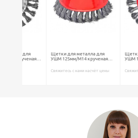
для
Щетки для металла для
Щетки для мета
ченая,
УШМ 125мм/М14 крученая
УШМ 125мм/М14,
(чашка)
(тарелка)
Свяжитесь с нами насчёт цены
Свяжитесь с нами 