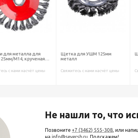
лла для
Щетка для УШМ 125мм
Щетка ручн
 крученая
металл
насчёт цены
Свяжитесь с нами насчёт цены
Свяжитесь с н
Не нашли то, что и
Позвоните
+7 (3462) 555-308
, или нап
на
info@seversb.ru
. Подскажем!