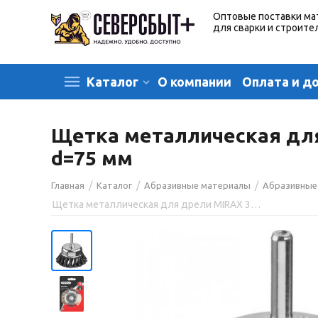
Оптовые поставки ма
для сварки и строите
О компании
Оплата и д
Каталог
Щетка металлическая для 
d=75 мм
/
/
/
Главная
Каталог
Абразивные материалы
Абразивные
Щетка металлическая для дрели MIRAX 35148-075, со шпилькой, "чашка", 0.5 мм, d=75 мм