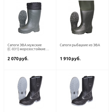
Сапоги ЭВА мужские
Сапоги рыбацкие из ЭВА
(С-031) морозостойкие
(-50С), МБС КЩС, с
манжетой, цв. Оливковый
2 070
руб.
1 910
руб.