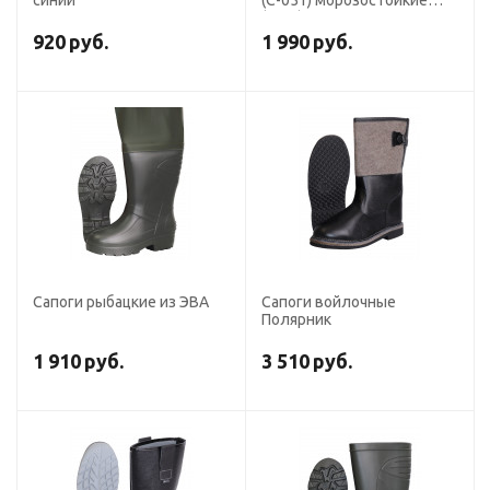
синий
(С-051) морозостойкие
(-50С), МБС КЩС, с
манжетой, цв. Синий
920
руб.
1 990
руб.
Сапоги рыбацкие из ЭВА
Сапоги войлочные
Полярник
1 910
руб.
3 510
руб.