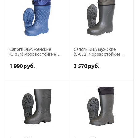
Сапоги ЭВА женские
Сапоги ЭВА мужские
(С-051) морозостойкие
(С-032) морозостойкие
(-50С), МБС КЩС, с
(-65С) с манжетой
манжетой, цв. Синий
1 990
руб.
2 570
руб.