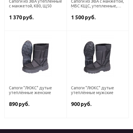
Сапоги из ЭВА утепленные
Сапоги из ЭВА с манжетой,
с манжетой, К80, Щ50
МБС КЩС, утепленные,
белые (5-1024-W03)
1 370
руб.
1 500
руб.
Сапоги "ЛЮКС" дутые
Сапоги "ЛЮКС" дутые
утеплённые женские
утеплённые мужские
890
руб.
900
руб.