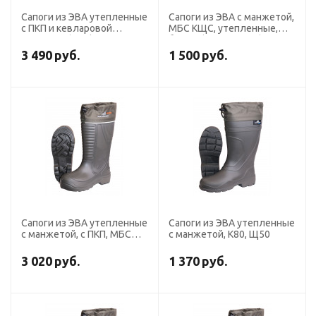
Сапоги из ЭВА утепленные
Сапоги из ЭВА с манжетой,
с ПКП и кевларовой
МБС КЩС, утепленные,
стелькой (Nordman 5-192-
белые (5-1024-W03)
G02)
3 490
руб.
1 500
руб.
Сапоги из ЭВА утепленные
Сапоги из ЭВА утепленные
с манжетой, с ПКП, МБС
с манжетой, К80, Щ50
КЩС
3 020
руб.
1 370
руб.