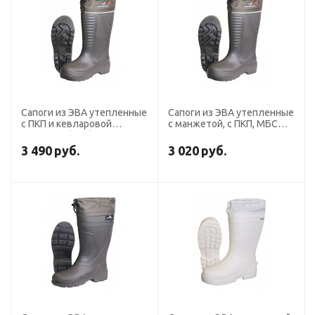
Сапоги из ЭВА утепленные
Сапоги из ЭВА утепленные
с ПКП и кевларовой
с манжетой, с ПКП, МБС
стелькой (Nordman 5-192-
КЩС
G02)
3 490
руб.
3 020
руб.