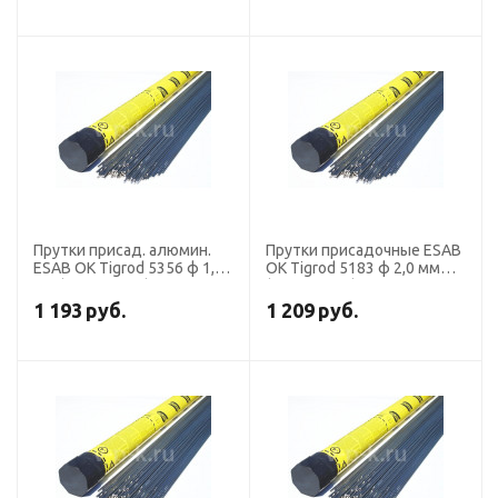
Прутки присад. алюмин.
Прутки присадочные ESAB
ESAB OK Tigrod 5356 ф 1,6
OK Tigrod 5183 ф 2,0 мм
мм (пачка 2,5 кг)
(пачка 2,5 кг)
1 193
руб.
1 209
руб.