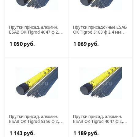
Прутки присад. алюмин.
Прутки присадочные ESAB
ESAB OK Tigrod 4047 ф 2,4
OK Tigrod 5183 ф 2,4 мм
мм (пачка 2,5 кг, AlSi12)
(пачка 2,5 кг)
1 050
руб.
1 069
руб.
Прутки присад. алюмин.
Прутки присад. алюмин.
ESAB OK Tigrod 5356 ф 2,0
ESAB OK Tigrod 4047 ф 2,0
мм (пачка 2,5 кг)
мм (пачка 2,5 кг, AlSi12)
1 143
руб.
1 189
руб.