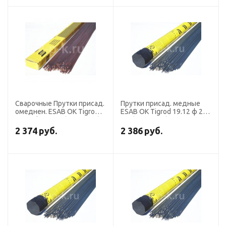
Сварочные Прутки присад.
Прутки присад. медные
омеднен. ESAB OK Tigrod
ESAB OK Tigrod 19.12 ф 2,0
13.38 ф 2,0 мм (пачка 5 кг)
мм (пачка 5 кг)
2 374
руб.
2 386
руб.