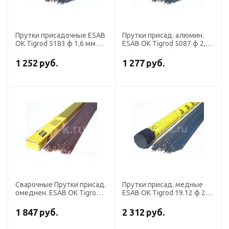
Прутки присадочные ESAB
Прутки присад. алюмин.
OK Tigrod 5183 ф 1,6 мм
ESAB OK Tigrod 5087 ф 2,4
(пачка 2,5 кг)
мм (пачка 2,5 кг)
1 252
руб.
1 277
руб.
Сварочные Прутки присад.
Прутки присад. медные
омеднен. ESAB OK Tigrod
ESAB OK Tigrod 19.12 ф 2,4
13.32 ф 2,4 мм (пачка 5 кг)
мм (пачка 5 кг)
1 847
руб.
2 312
руб.