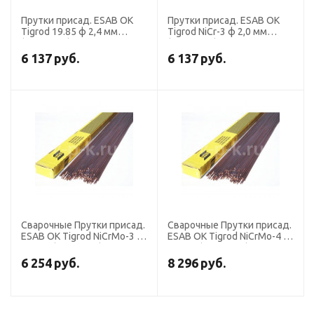
Прутки присад. ESAB OK
Прутки присад. ESAB OK
Tigrod 19.85 ф 2,4 мм
Tigrod NiCr-3 ф 2,0 мм
(пачка 5 кг)
(пачка 5 кг)
6 137
руб.
6 137
руб.
Сварочные Прутки присад.
Сварочные Прутки присад.
ESAB OK Tigrod NiCrMo-3 ф
ESAB OK Tigrod NiCrMo-4 ф
1,6 мм (пачка 5 кг)
2,4 мм (пачка 5 кг)
6 254
руб.
8 296
руб.