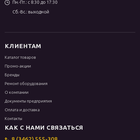
Пн.-Пт.: с 8:30 до 17:30
Сб.-Вс.: выходной
КЛИЕНТАМ
Каталог товаров
Промо-акции
Бренды
Ремонт оборудования
О компании
Документы предприятия
Оплата и доставка
Контакты
КАК С НАМИ СВЯЗАТЬСЯ
8 (3462) 555-308