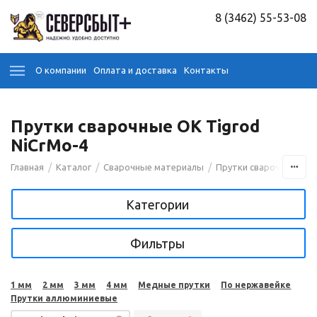
8 (3462) 55-53-08
О компании
Оплата и доставка
Контакты
Прутки сварочные OK Tigrod
NiCrMo-4
/
/
/
/
Главная
Каталог
Сварочные материалы
Прутки сварочные
Категории
Фильтры
1 мм
2 мм
3 мм
4 мм
Медные прутки
По нержавейке
Прутки аллюминиевые