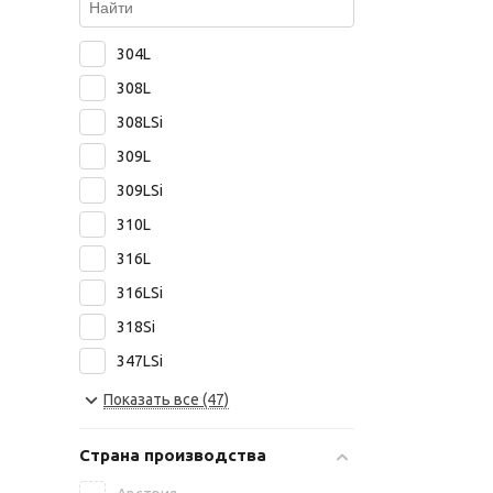
304L
308L
308LSi
309L
309LSi
310L
316L
316LSi
318Si
347LSi
347Si
Показать все (47)
45802W
Страна производства
45803W