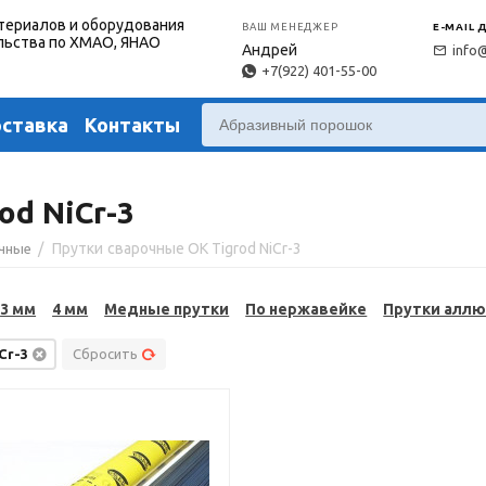
териалов и оборудования
ВАШ МЕНЕДЖЕР
E-MAIL 
льства по ХМАО, ЯНАО
Андрей
info
+7(922) 401-55-00
оставка
Контакты
od NiCr-3
/
Прутки сварочные OK Tigrod NiCr-3
очные
3 мм
4 мм
Медные прутки
По нержавейке
Прутки алл
Cr-3
Сбросить