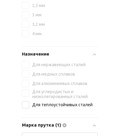
2,5 мм
3 мм
3,2 мм
4 мм
Назначение
Для нержавеющих сталей
Для медных сплавов
Для алюминиевых сплавов
Для углеродистых и
низколегированных сталей
Для теплоустойчивых сталей
Марка прутка (1)