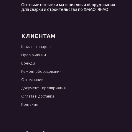
Оптовые поставки материалов и оборудования
OK Tigrod 13.22
для сварки и строительства по ХМАО, ЯНАО
OK Tigrod 13.23
OK Tigrod 13.32
OK Tigrod 13.38
КЛИЕНТАМ
OK Tigrod 1450
Каталог товаров
OK Tigrod 16.95
Промо-акции
OK Tigrod 18.22
Бренды
OK Tigrod 19.12
Ремонт оборудования
OK Tigrod 19.40
О компании
Документы предприятия
OK Tigrod 19.85
Оплата и доставка
OK Tigrod 4043
Контакты
OK Tigrod 4047
OK Tigrod 5087
OK Tigrod 5183