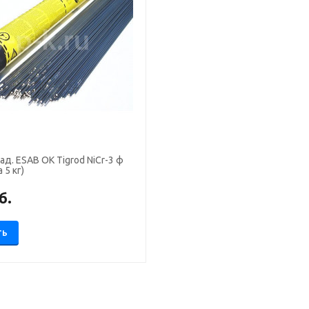
ад. ESAB OK Tigrod NiCr-3 ф
 5 кг)
б.
ТЬ