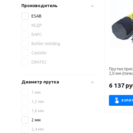
Производитель
ESAB
КЕДР
БАРС
Bohler Welding
Castolin
DRATEC
Прутки прис
2,0 мм (пачка
Диаметр прутка
6 137
ру
1 мм
КУПИ
1,2 мм
1,6 мм
2 мм
2,4 мм