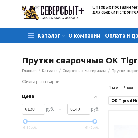
Оптовые поставки ма
для сварки и строите
О компании
Оплата и д
Каталог
Прутки сварочные OK Tigr
/
/
/
Главная
Каталог
Сварочные материалы
Прутки свар
Фильтры товаров
1 мм
2 мм
Цена
OK Tigrod Ni
–
руб.
руб.
6130
руб.
6140
руб.