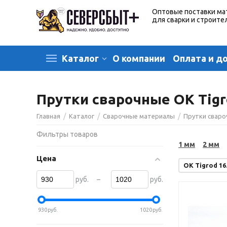
Оптовые поставки ма
для сварки и строите
О компании
Оплата и д
Каталог
Прутки сварочные OK Tigr
/
/
/
Главная
Каталог
Сварочные материалы
Прутки свар
Фильтры товаров
1 мм
2 мм
Цена
OK Tigrod 16
–
руб.
руб.
930
руб.
1020
руб.