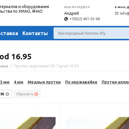
териалов и оборудования
ВАШ МЕНЕДЖЕР
E-MAIL 
льства по ХМАО, ЯНАО
Андрей
info
+7(922) 401-55-00
оставка
Контакты
od 16.95
/
Прутки сварочные OK Tigrod 16.95
очные
3 мм
4 мм
Медные прутки
По нержавейке
Прутки алл
.95
Сбросить