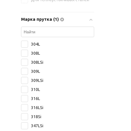
Марка прутка (1)
304L
308L
308LSi
309L
309LSi
310L
316L
316LSi
318Si
347LSi