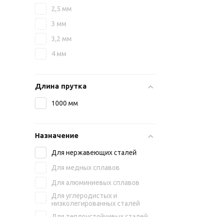
2,5 мм
3 мм
3,2 мм
4 мм
Длина прутка
1000 мм
Назначение
Для нержавеющих сталей
Для медных сплавов
Для алюминиевых сплавов
Для углеродистых и
низколегированных сталей
Для теплоустойчивых сталей