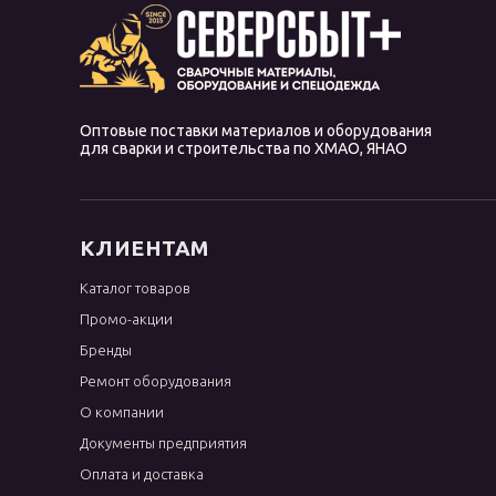
OK Tigrod 13.09
OK Tigrod 13.12
OK Tigrod 13.13
Оптовые поставки материалов и оборудования
OK Tigrod 13.22
для сварки и строительства по ХМАО, ЯНАО
OK Tigrod 13.23
OK Tigrod 13.32
OK Tigrod 13.38
КЛИЕНТАМ
OK Tigrod 1450
Каталог товаров
OK Tigrod 16.95
Промо-акции
OK Tigrod 18.22
Бренды
OK Tigrod 19.12
Ремонт оборудования
OK Tigrod 19.40
О компании
Документы предприятия
OK Tigrod 19.85
Оплата и доставка
OK Tigrod 4043