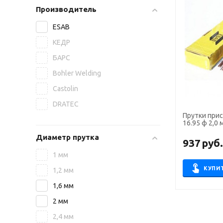
Производитель
ESAB
КЕДР
БАРС
Bohler Welding
Castolin
DRATEC
Прутки прис
16.95 ф 2,0 м
Диаметр прутка
937
руб
1 мм
КУПИ
1,2 мм
1,6 мм
2 мм
2,4 мм