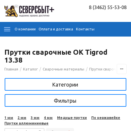
8 (3462) 55-53-08
О компании
Оплата и доставка
Контакты
Прутки сварочные OK Tigrod
13.38
/
/
/
/
Главная
Каталог
Сварочные материалы
Прутки сварочные
Категории
Фильтры
1 мм
2 мм
3 мм
4 мм
Медные прутки
По нержавейке
Прутки аллюминиевые