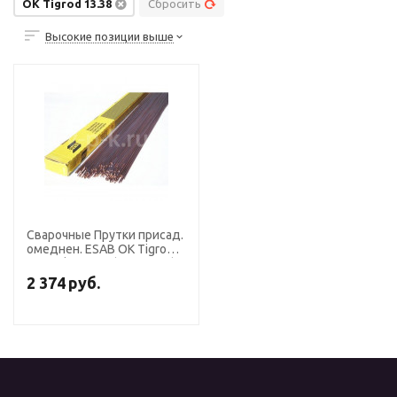
OK Tigrod 13.38
Сбросить
Высокие позиции выше
Сварочные Прутки присад.
омеднен. ESAB OK Tigrod
13.38 ф 2,0 мм (пачка 5 кг)
2 374
руб.