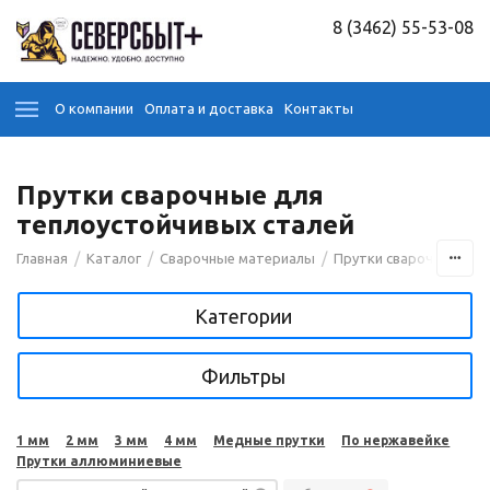
8 (3462) 55-53-08
О компании
Оплата и доставка
Контакты
Прутки сварочные для
теплоустойчивых сталей
/
/
/
/
Главная
Каталог
Сварочные материалы
Прутки сварочные
Категории
Фильтры
1 мм
2 мм
3 мм
4 мм
Медные прутки
По нержавейке
Прутки аллюминиевые