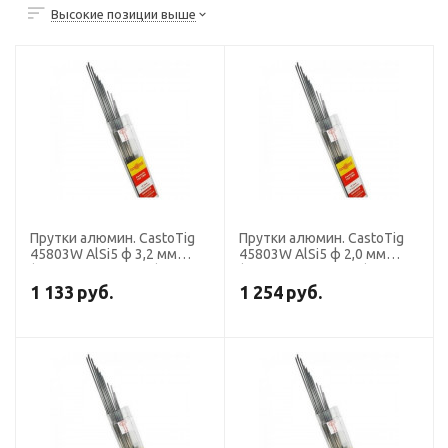
Высокие позиции выше
Прутки алюмин. CastoTig
Прутки алюмин. CastoTig
45803W AlSi5 ф 3,2 мм
45803W AlSi5 ф 2,0 мм
(перем. ток, уп. 5 кг),
(перем. ток, уп. 5 кг),
Castolin
Castolin
1 133
руб.
1 254
руб.