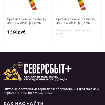
Прутки алюмин. CastoTig
Прутки алюмин. CastoTig
45803W AlSi5 ф 1,6 мм
45803W AlSi5 ф 3,2 мм
(перем. ток, уп. 5 кг),
(перем. ток, уп. 5 кг),
Castolin
Castolin
Свяжитесь с нами насчёт
1 366
руб.
цены
Оптовые поставки материалов и оборудования для сварки и
строительства по ХМАО, ЯНАО
КАК НАС НАЙТИ