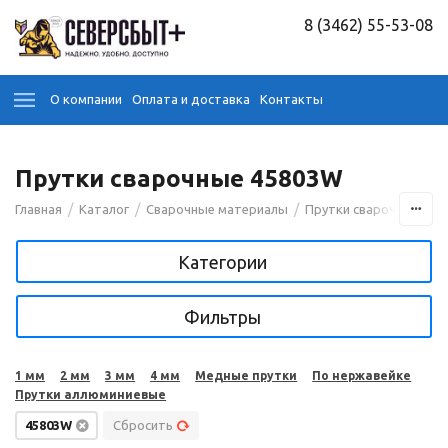
8 (3462) 55-53-08
О компании
Оплата и доставка
Контакты
Прутки сварочные 45803W
/
/
/
/
Главная
Каталог
Сварочные материалы
Прутки сварочные
Категории
Фильтры
1 мм
2 мм
3 мм
4 мм
Медные прутки
По нержавейке
Прутки аллюминиевые
45803W
Сбросить