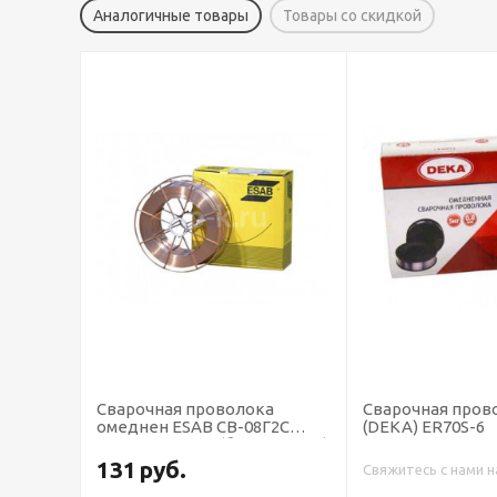
Аналогичные товары
Товары со скидкой
олока
Сварочная проволока Дека
Сварочная п
-08Г2С
(DEKA) ER70S-6
омеднен ESA
очка 250 кг)
диаметр 1,6 
кг)
127
руб.
Свяжитесь с нами насчёт цены