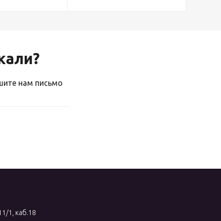
скали?
ишите нам письмо
11/1, каб.18