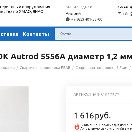
териалов и оборудования
ВАШ МЕНЕДЖЕР
E-MAIL 
льства по ХМАО, ЯНАО
Андрей
info
+7(922) 401-55-00
оставка
Контакты
 Autrod 5556A диаметр 1,2 мм 
/
/
/
роволока
Сварочная проволока ESAB
Сварочная проволока 1,2 мм
АРТИКУЛ:
MR-S1017277
1 616
руб.
Внимание! Происходит измене
Актуальную цену уточняйте у