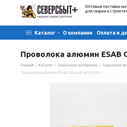
Оптовые поставки ма
для сварки и строите
О компании
Оплата и д
Каталог
Проволока алюмин ESAB OK
/
/
/
Главная
Каталог
Сварочные материалы
Сварочная п
Проволока алюмин ESAB OK Autrod 5556A диаметр 1,2 мм (кассета 7 кг)