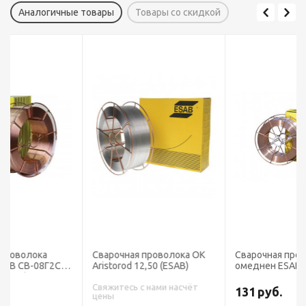
Аналогичные товары
Товары со скидкой
Сварочная проволока OK
Сварочная проволока
Aristorod 12,50 (ESAB)
омеднен ESAB СВ-08Г2С
диаметр 1,2 мм (бочка 250
кг)
Свяжитесь с нами насчёт
131
руб.
цены