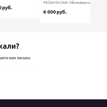
РЕСАНТА САИ-140 инвертор
уб.
39 00
6 000
руб.
скали?
ишите нам письмо