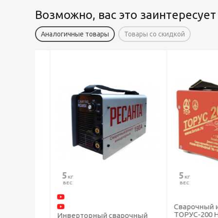
Возможно, вас это заинтересует
Аналогичные товары
Товары со скидкой
5
5
 КГ
 КГ
ВЕС
ВЕС
р
Сварочный инв
ТОРУС-200 НАК
Инверторный сварочный