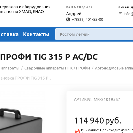
териалов и оборудования
ВАШ МЕНЕДЖЕР
E-MAIL 
льства по ХМАО, ЯНАО
Андрей
info
+7(922) 401-55-00
оставка
Контакты
ПРОФИ TIG 315 P AC/DC
/
/
 аппараты
Сварочные аппараты ПТК / ПРОФИ
Аргонодуговые аппа
Аргонодуговая установка ПРОФИ TIG 315 P AC/DC
АРТИКУЛ:
MR-S1019557
114 940
руб.
Внимание! Происходит измене