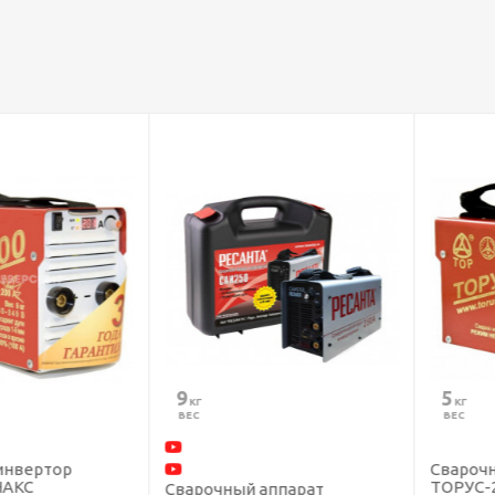
9
5
 КГ
 КГ
ВЕС
ВЕС
ертор
Сварочный 
С
ТОРУС-200С
Сварочный аппарат