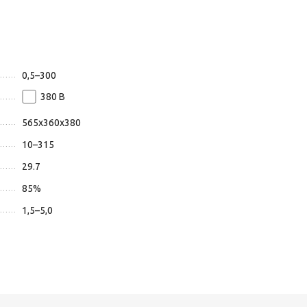
0,5–300
380
В
565х360х380
10–315
29.7
85
%
1,5–5,0