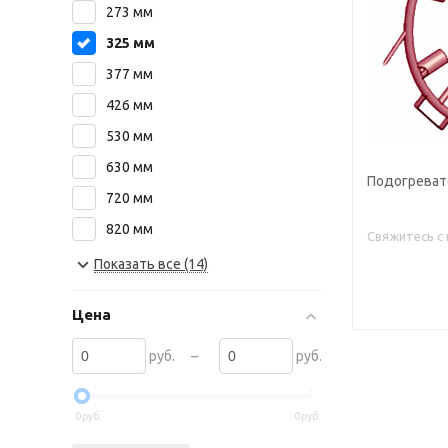
273 мм
325 мм
377 мм
426 мм
530 мм
630 мм
Подогреват
720 мм
820 мм
Свяжитесь с
1020 мм
Показать все (14)
1067 мм
Цена
1220 мм
1420 мм
–
руб.
руб.
0
руб.
0
руб.