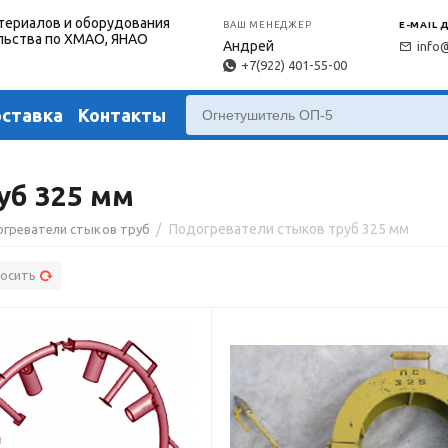
териалов и оборудования
ВАШ МЕНЕДЖЕР
E-MAIL 
льства по ХМАО, ЯНАО
Андрей
info
+7(922) 401-55-00
оставка
Контакты
уб 325 мм
/
Подогреватели стыков труб 325 мм
греватели стыков труб
осить