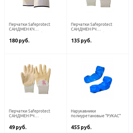
Перчатки Safeprotect
Перчатки Safeprotect
САНДМЕН КЧ
САНДМЕН РЧ
(джерси+рельефный
(джерси+рельефный
латекс)
латекс)
180
руб.
135
руб.
Перчатки Safeprotect
Нарукавники
САНДМЕН РЧ
полиуретановые "РУКАС"
(джерси+рельефный
латекс) р. 8 (M)
49
руб.
455
руб.
(распродажа)