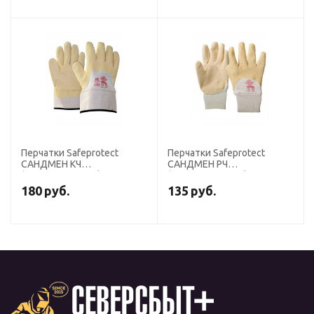
Перчатки Safeprotect
Перчатки Safeprotect
САНДМЕН КЧ
САНДМЕН РЧ
(джерси+рельефный
(джерси+рельефный
латекс)
латекс)
180
руб.
135
руб.