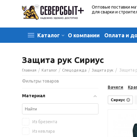
Оптовые поставки ма
для сварки и строите
О компании
Оплата и д
Каталог
Защита рук Сириус
/
/
/
/
Защита 
Главная
Каталог
Спецодежда
Защита рук
Фильтры товаров
Вачеги
Кра
Материал
Сириус
Из брезента
Из кевлара