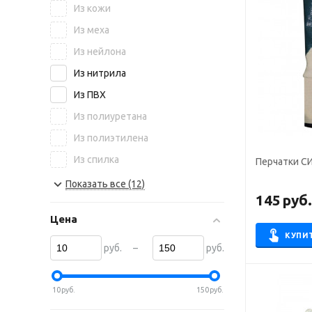
Из кожи
Из меха
Из нейлона
Из нитрила
Из ПВХ
Из полиуретана
Из полиэтилена
Из спилка
Перчатки С
Из х/б
Показать все (12)
145
руб
Из шерсти
Цена
КУПИ
–
руб.
руб.
10
руб.
150
руб.