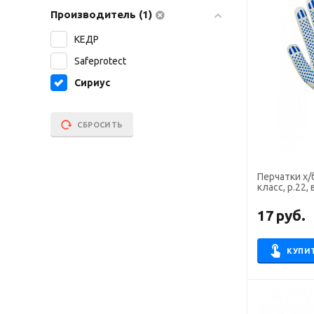
Производитель (1)
КЕДР
Safeprotect
Сириус
СБРОСИТЬ
Перчатки х/
класс, р.22,
оверлок,кра
17
руб.
КУПИ