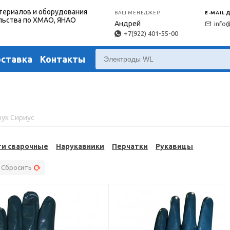
териалов и оборудования
ВАШ МЕНЕДЖЕР
E-MAIL 
льства по ХМАО, ЯНАО
Андрей
info
+7(922) 401-55-00
оставка
Контакты
рук Сириус
ги сварочные
Нарукавники
Перчатки
Рукавицы
Сбросить