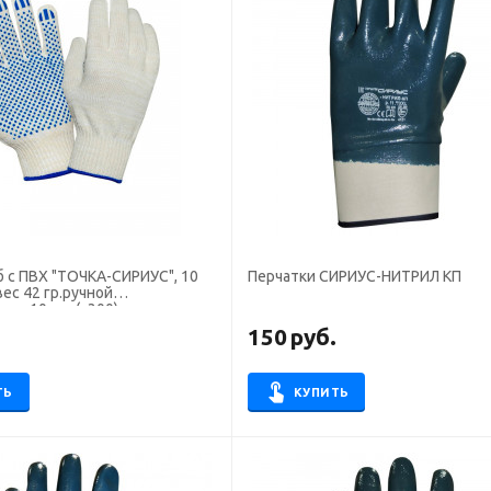
б с ПВХ "ТОЧКА-СИРИУС", 10
Перчатки СИРИУС-НИТРИЛ КП
 вес 42 гр.ручной
тно 10 пар(х300)
150
руб.
ТЬ
КУПИТЬ