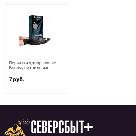
Перчатки одноразовые
Benovy нитриловые
черные текст. на пальцах
(50 пар)
7
руб.