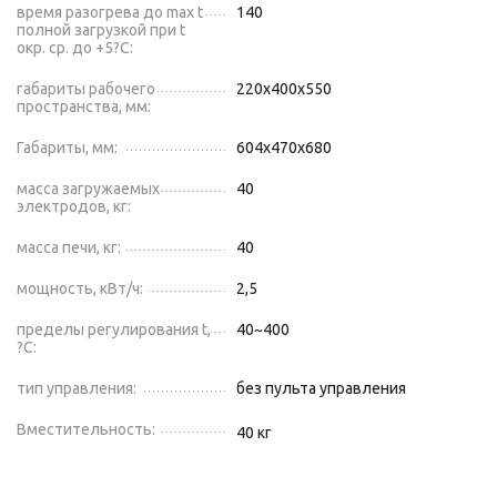
время разогрева до max t
140
полной загрузкой при t
окр. ср. до +5?С:
габариты рабочего
220х400х550
пространства, мм:
Габариты, мм:
604х470х680
масса загружаемых
40
электродов, кг:
масса печи, кг:
40
мощность, кВт/ч:
2,5
пределы регулирования t,
40~400
?С:
тип управления:
без пульта управления
Вместительность:
40
кг