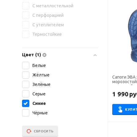
С металлостелькой
С перфорацией
С утеплителем
Термостойкие
Цвет (1)
Белые
Жёлтые
Сапоги ЭВА 
морозостойк
Зелёные
манжетой, ц
1 990
ру
Серые
Синие
КУПИ
Чёрные
СБРОСИТЬ