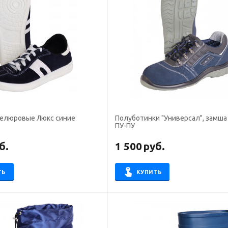
велюровые Люкс синие
Полуботинки "Универсал", замша 
ПУ-ПУ
б.
1 500
руб.
ТЬ
КУПИТЬ