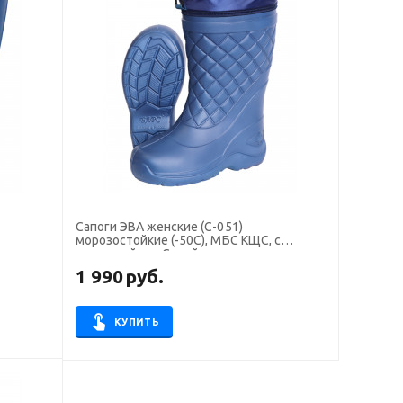
Сапоги ЭВА женские (С-051)
морозостойкие (-50С), МБС КЩС, с
манжетой, цв. Синий
1 990
руб.
КУПИТЬ