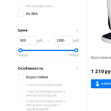
Из полиуретана
Из ЭВА
Цена
–
руб.
руб.
920
руб.
1990
руб.
Кроссовки 
Особенность
1 210
ру
Водостойкие
КУПИ
С металлоподноском
С металлоподноском; с
металлостелькой
С металлоподноском; с
металлостелькой; с
перфорацией