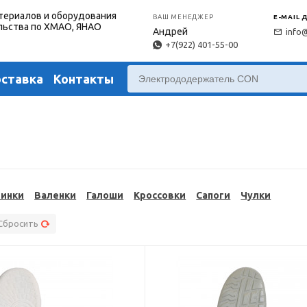
териалов и оборудования
ВАШ МЕНЕДЖЕР
E-MAIL 
льства по ХМАО, ЯНАО
Андрей
info
+7(922) 401-55-00
оставка
Контакты
тинки
Валенки
Галоши
Кроссовки
Сапоги
Чулки
Сбросить