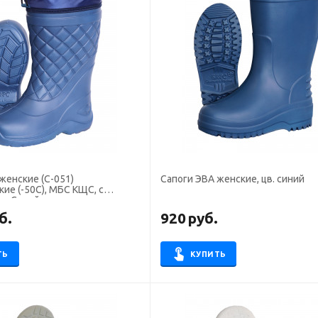
женские (С-051)
Сапоги ЭВА женские, цв. синий
ие (-50С), МБС КЩС, с
в. Синий
б.
920
руб.
ТЬ
КУПИТЬ