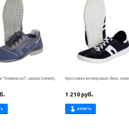
 "Универсал", замша (синие),
Кроссовки велюровые Люкс сини
б.
1 210
руб.
ТЬ
КУПИТЬ