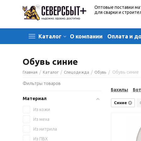
Оптовые поставки ма
для сварки и строите
О компании
Оплата и д
Каталог
Обувь синие
/
/
/
/
Обувь синие
Главная
Каталог
Спецодежда
Обувь
Фильтры товаров
Бахилы
Бо
Материал
Синие
Из кожи
Из меха
Из нитрила
Из ПВХ