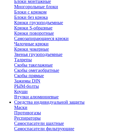
Блоки монтажные
Многорольные блоки
Блоки с крюком
Блоки без крюка
Крюки грузоподъемные
Крюки S-образные
Крюки поворотные
Самозапирающиеся крюки
Чалочные крюки
Крюки чокерные
Звенья грузоподъемные
Талрепы
Скобы такелажные
Скобы омегаобратные
Скобы прямые
Зажимы DIN
РЫМ-болты
Коуши
Втулки алюминиевые
Средства индивидуальной защиты
Маски
Противогазы
Респираторы
Самоспасатели шахтные
Самоспасатели фильтрующие