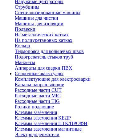
Наружные центраторы
Струбцины
Специализированные машины
Машины для чистки
Машины для изоляции
Подвески
На металлических катках
На полиуретановых катках
Кольца
Термопояса для кольцевых швов
Подогреватель стыков труб
Манжеты
Аппараты для сварки ПВХ
Сварочные аксессуары
Комплектующие для электросварки
Каналы направляющие
Расходные части CUT
Расходные части MIG
Расходные части TIG
Ролики подающие
Клеммы заземления
Клеммы заземления КЕДР
Клеммы заземления ПТК/ПРОФИ
Клеммы заземления магнитные
Электрододержатели