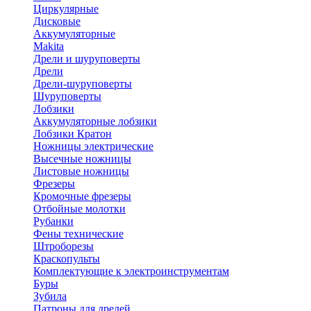
Циркулярные
Дисковые
Аккумуляторные
Makita
Дрели и шуруповерты
Дрели
Дрели-шуруповерты
Шуруповерты
Лобзики
Аккумуляторные лобзики
Лобзики Кратон
Ножницы электрические
Высечные ножницы
Листовые ножницы
Фрезеры
Кромочные фрезеры
Отбойные молотки
Рубанки
Фены технические
Штроборезы
Краскопульты
Комплектующие к электроинструментам
Буры
Зубила
Патроны для дрелей