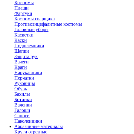
Костюмы
Плащи
Фартуки
Костюмы сварщика
Противоэнцефалитные костюмы
Головные уборы
Каскетки
Каски
Подшлемники
Шапки
Защита рук
Вачеги
Краги
Нарукавники
Перчатки
Руковицы
Обувь
Бахилы
Ботинки
Валенки
Галоши
Сапоги
Наколенники
Абразивные материалы
Круги отрезные