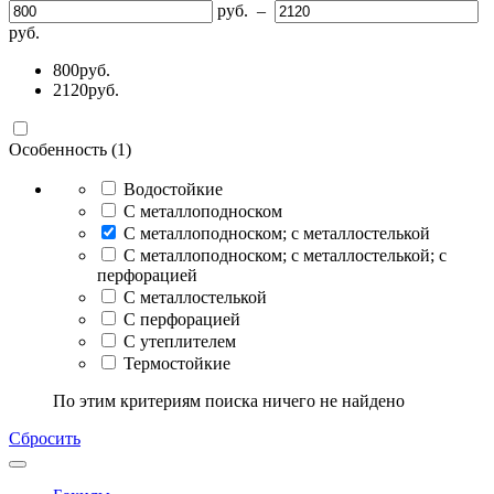
руб.
–
руб.
800
руб.
2120
руб.
Особенность (1)
Водостойкие
С металлоподноском
С металлоподноском; с металлостелькой
С металлоподноском; с металлостелькой; с
перфорацией
С металлостелькой
С перфорацией
С утеплителем
Термостойкие
По этим критериям поиска ничего не найдено
Сбросить