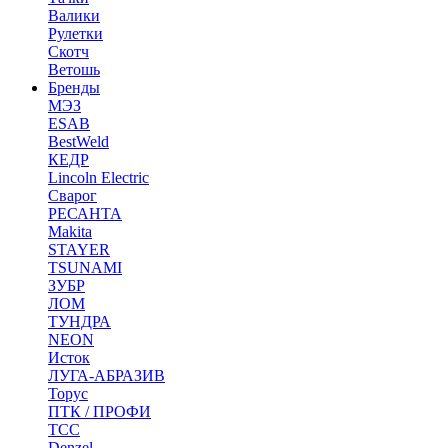
Валики
Рулетки
Скотч
Ветошь
Бренды
МЭЗ
ESAB
BestWeld
КЕДР
Lincoln Electric
Сварог
РЕСАНТА
Makita
STAYER
TSUNAMI
ЗУБР
ЛОМ
ТУНДРА
NEON
Исток
ЛУГА-АБРАЗИВ
Торус
ПТК / ПРОФИ
ТСС
Denzel