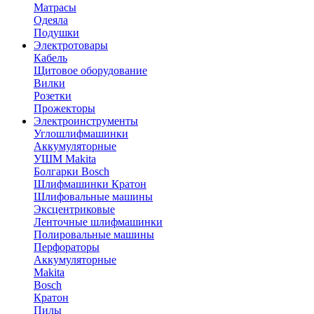
Матрасы
Одеяла
Подушки
Электротовары
Кабель
Щитовое оборудование
Вилки
Розетки
Прожекторы
Электроинструменты
Углошлифмашинки
Аккумуляторные
УШМ Makita
Болгарки Bosch
Шлифмашинки Кратон
Шлифовальные машины
Эксцентриковые
Ленточные шлифмашинки
Полировальные машины
Перфораторы
Аккумуляторные
Makita
Bosch
Кратон
Пилы