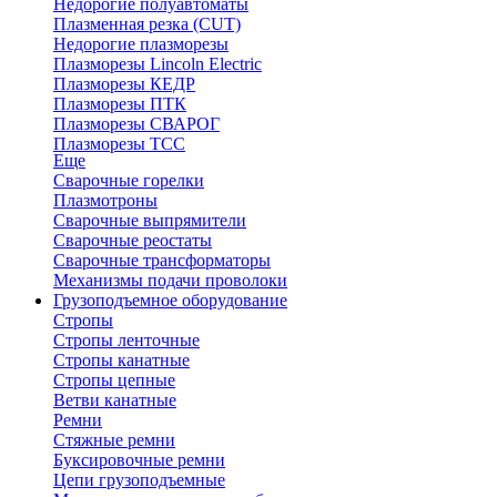
Недорогие полуавтоматы
Плазменная резка (CUT)
Недорогие плазморезы
Плазморезы Lincoln Electric
Плазморезы КЕДР
Плазморезы ПТК
Плазморезы СВАРОГ
Плазморезы ТСС
Еще
Сварочные горелки
Плазмотроны
Сварочные выпрямители
Сварочные реостаты
Сварочные трансформаторы
Механизмы подачи проволоки
Грузоподъемное оборудование
Стропы
Стропы ленточные
Стропы канатные
Стропы цепные
Ветви канатные
Ремни
Стяжные ремни
Буксировочные ремни
Цепи грузоподъемные