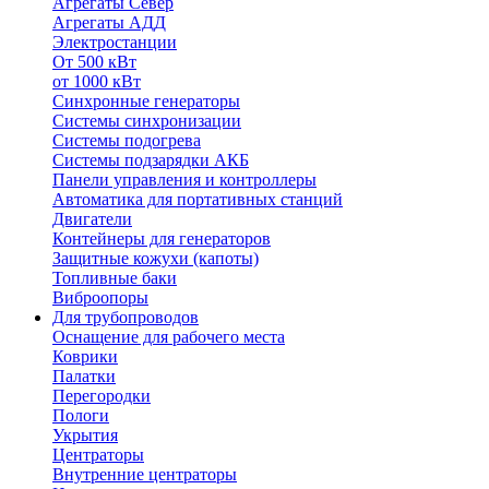
Агрегаты Север
Агрегаты АДД
Электростанции
От 500 кВт
от 1000 кВт
Синхронные генераторы
Системы синхронизации
Системы подогрева
Системы подзарядки АКБ
Панели управления и контроллеры
Автоматика для портативных станций
Двигатели
Контейнеры для генераторов
Защитные кожухи (капоты)
Топливные баки
Виброопоры
Для трубопроводов
Оснащение для рабочего места
Коврики
Палатки
Перегородки
Пологи
Укрытия
Центраторы
Внутренние центраторы