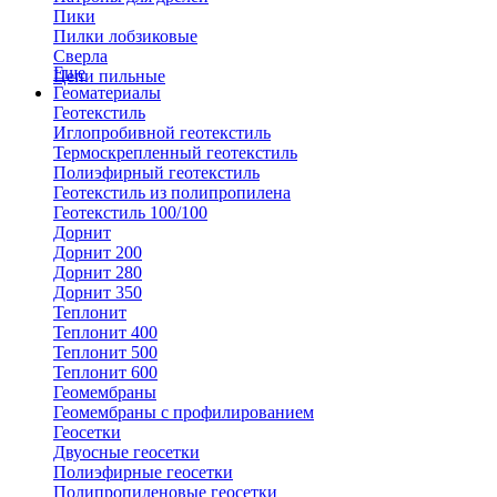
Пики
Пилки лобзиковые
Сверла
Еще
Цепи пильные
Геоматериалы
Геотекстиль
Иглопробивной геотекстиль
Термоскрепленный геотекстиль
Полиэфирный геотекстиль
Геотекстиль из полипропилена
Геотекстиль 100/100
Дорнит
Дорнит 200
Дорнит 280
Дорнит 350
Теплонит
Теплонит 400
Теплонит 500
Теплонит 600
Геомембраны
Геомембраны с профилированием
Геосетки
Двуосные геосетки
Полиэфирные геосетки
Полипропиленовые геосетки