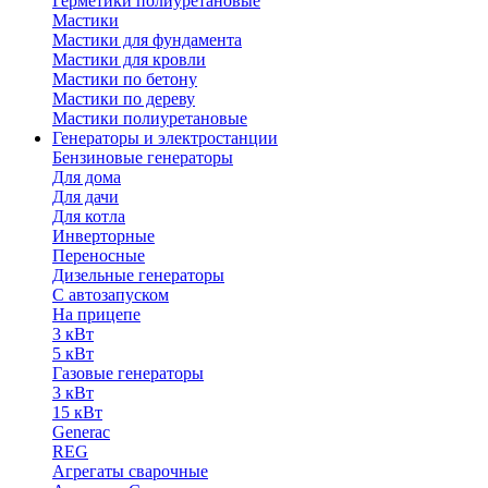
Герметики полиуретановые
Мастики
Мастики для фундамента
Мастики для кровли
Мастики по бетону
Мастики по дереву
Мастики полиуретановые
Генераторы и электростанции
Бензиновые генераторы
Для дома
Для дачи
Для котла
Инверторные
Переносные
Дизельные генераторы
С автозапуском
На прицепе
3 кВт
5 кВт
Газовые генераторы
3 кВт
15 кВт
Generac
REG
Агрегаты сварочные