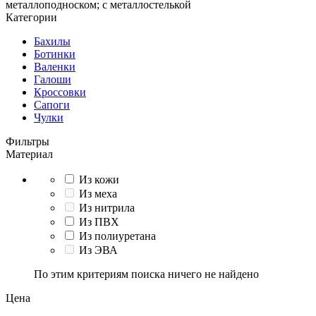
металлоподноском; с металлостелькой
Категории
Бахилы
Ботинки
Валенки
Галоши
Кроссовки
Сапоги
Чулки
Фильтры
Материал
Из кожи
Из меха
Из нитрила
Из ПВХ
Из полиуретана
Из ЭВА
По этим критериям поиска ничего не найдено
Цена