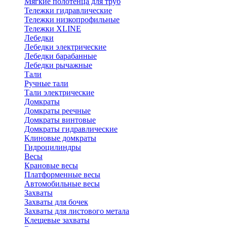
Мягкие полотенца для труб
Тележки гидравлические
Тележки низкопрофильные
Тележки XLINE
Лебедки
Лебедки электрические
Лебедки барабанные
Лебедки рычажные
Тали
Ручные тали
Тали электрические
Домкраты
Домкраты реечные
Домкраты винтовые
Домкраты гидравлические
Клиновые домкраты
Гидроцилиндры
Весы
Крановые весы
Платформенные весы
Автомобильные весы
Захваты
Захваты для бочек
Захваты для листового метала
Клещевые захваты