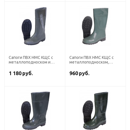
Сапоги ПВХ НМС КЩС с
Сапоги ПВХ НМС КЩС с
металлоподноском и
металлоподноском,
металлостелькой
женские, высота 34 см
1 180
руб.
960
руб.