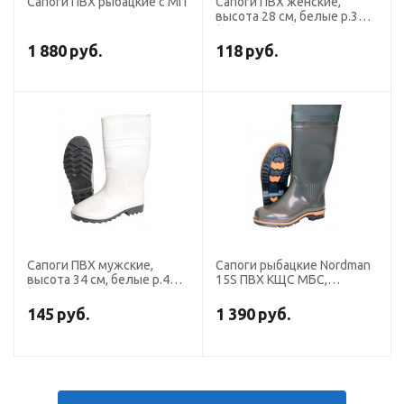
Сапоги ПВХ рыбацкие с МП
Сапоги ПВХ женские,
высота 28 см, белые р.36
(распродажа)
1 880
руб.
118
руб.
Сапоги ПВХ мужские,
Сапоги рыбацкие Nordman
высота 34 см, белые р.45
15S ПВХ КЩС МБС,
(распродажа)
оливковый, высота 90см
(5-738-G02)
145
руб.
1 390
руб.