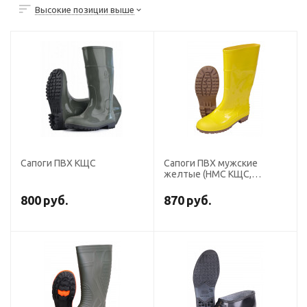
Высокие позиции выше
Сапоги ПВХ КЩС
Сапоги ПВХ мужские
желтые (НМС КЩС,
мет.подносок, высота
38см)
800
руб.
870
руб.