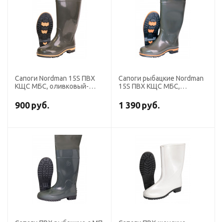
Сапоги Nordman 15S ПВХ
Сапоги рыбацкие Nordman
КЩС МБС, оливковый-
15S ПВХ КЩС МБС,
песочный-черный, высота
оливковый, высота 90см
39см (5-635-G06)
(5-738-G02)
900
руб.
1 390
руб.