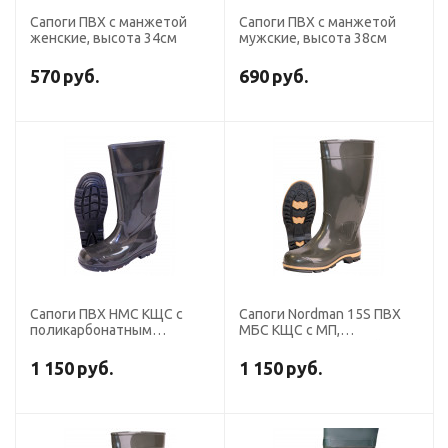
Сапоги ПВХ с манжетой
Сапоги ПВХ с манжетой
женские, высота 34см
мужские, высота 38см
570
руб.
690
руб.
Сапоги ПВХ НМС КЩС с
Сапоги Nordman 15S ПВХ
поликарбонатным
МБС КЩС с МП,
подноском, высота 40 см
оливковый-песочный-
черный, высота 39см (5-
1 150
руб.
1 150
руб.
209-G15)