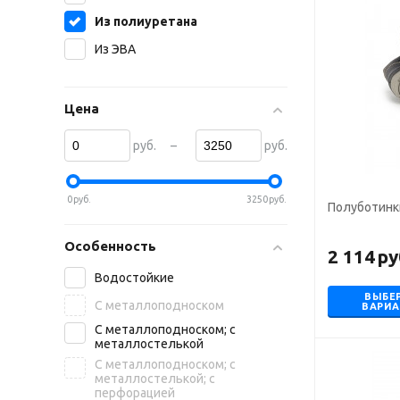
Из полиуретана
Из ЭВА
Цена
–
руб.
руб.
0
руб.
3250
руб.
Полуботинки
Особенность
2 114
ру
Водостойкие
ВЫБЕ
С металлоподноском
ВАРИ
С металлоподноском; с
металлостелькой
С металлоподноском; с
металлостелькой; с
перфорацией