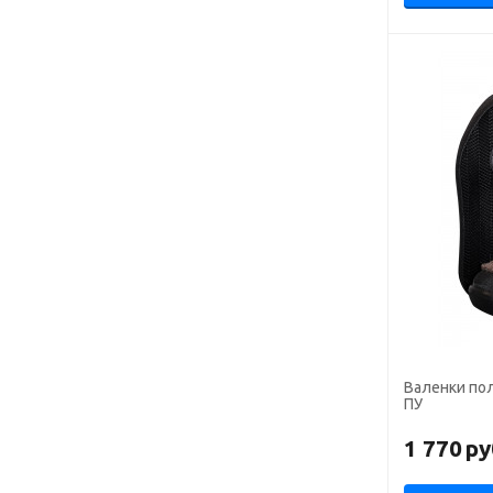
Валенки пол
ПУ
1 770
ру