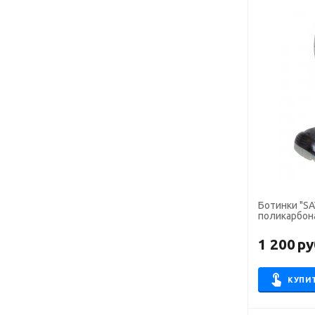
Ботинки "SA
поликарбон
металлост
1 200
ру
КУПИ