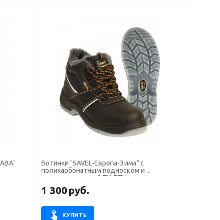
ТАВА"
Ботинки "SAVEL-Европа-Зима" с
поликарбонатным подноском и
металлостелькой ПУ-ТПУ
1 300
руб.
КУПИТЬ