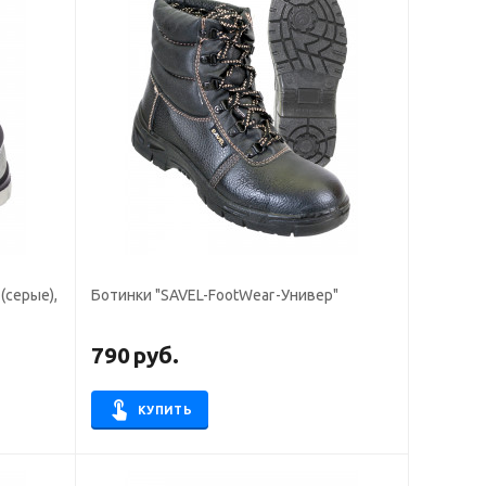
(серые),
Ботинки "SAVEL-FootWear-Универ"
790
руб.
КУПИТЬ