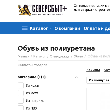
Оптовые поставки ма
для сварки и строите
О компании
Оплата и д
Каталог
Обувь из полиуретана
/
/
/
/
Обувь из пол
Главная
Каталог
Спецодежда
Обувь
Фильтры товаров
Бахилы
Бо
Материал (1)
Из полиурет
Из кожи
Из меха
Из нитрила
Из ПВХ