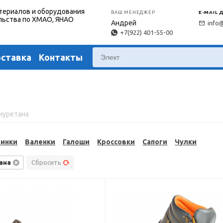
териалов и оборудования
ВАШ МЕНЕДЖЕР
E-MAIL 
льства по ХМАО, ЯНАО
Андрей
info
+7(922) 401-55-00
оставка
Контакты
иуретана
тинки
Валенки
Галоши
Кроссовки
Сапоги
Чулки
ана
Сбросить