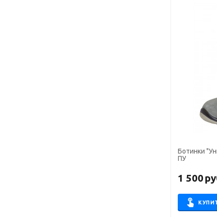
Ботинки "Ун
ПУ
1 500
ру
КУПИ