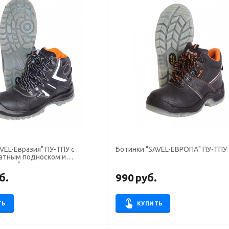
VEL-Евразия" ПУ-ТПУ с
Ботинки "SAVEL-ЕВРОПА" ПУ-ТПУ
атным подноском и
елькой
б.
990
руб.
ТЬ
КУПИТЬ