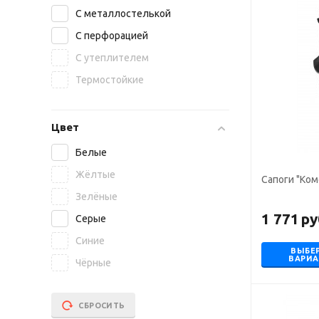
С металлостелькой
С перфорацией
С утеплителем
Термостойкие
Цвет
Белые
Жёлтые
Сапоги "Ком
Зелёные
1 771
ру
Серые
Синие
ВЫБЕ
ВАРИ
Чёрные
СБРОСИТЬ