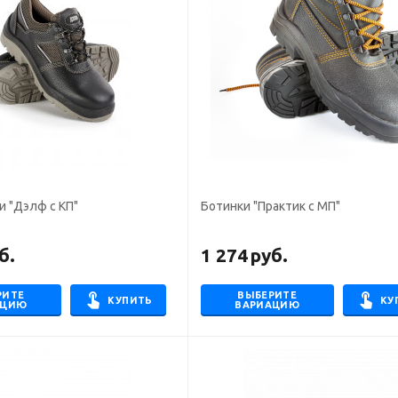
 "Дэлф с КП"
Ботинки "Практик с МП"
б.
1 274
руб.
РИТЕ
ВЫБЕРИТЕ
КУПИТЬ
КУ
АЦИЮ
ВАРИАЦИЮ