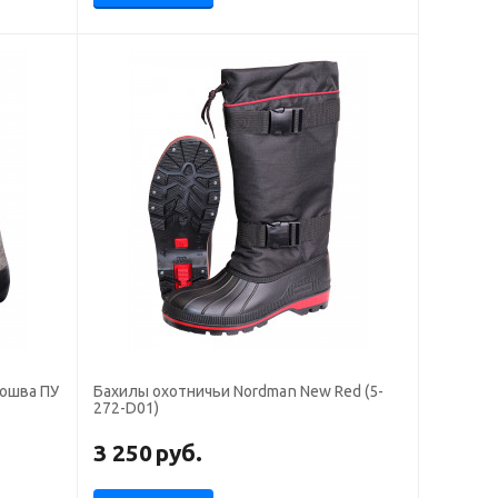
дошва ПУ
Бахилы охотничьи Nordman New Red (5-
272-D01)
3 250
руб.