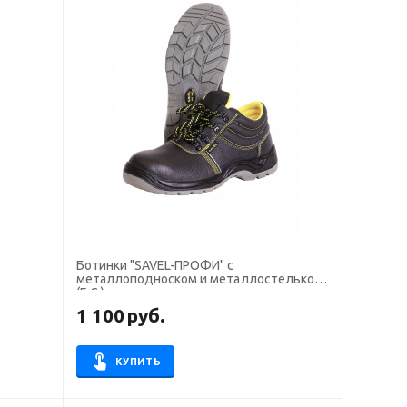
Ботинки "SAVEL-ПРОФИ" с
металлоподноском и металлостелькой
(Е.С.)
1 100
руб.
КУПИТЬ