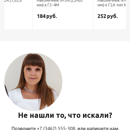
Наконечник №3А (2,04,0
Наконечник №0А (0,20,5
мм) к Г2-4М
мм) к Г2А тип Малютка
184
руб.
252
руб.
Не нашли то, что искали?
Позвоните
+7 (3462) 555-308
, или напишите нам