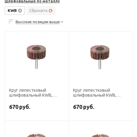
Шлифовальные по металлу
KWB
Сбросить
Высокие позиции выше
Круг лепестковый
Круг лепестковый
шлифовальный KWB,
шлифовальный KWB,
d=50х20 мм, K120,
d=50х20 мм, K60,
хвостовик d=6 мм
хвостовик d=6 мм
670
руб.
670
руб.