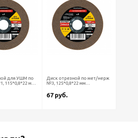
Диск отрезной по мет/нерж
Диск отрезной по мет/нерж
№3, 125*0,8*22 мм
№4, 125*1*22 мм
Профоснастка Эксперт тип
Профоснастка Эксперт тип
41
41
67
руб.
67
руб.