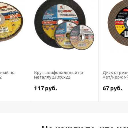
 шлифовальный по
Диск отрезной для УШМ по
ллу 230х6х22
мет/нерж №1, 115*0,8*22 мм
Профоснастка Эксперт тип
41
7
руб.
67
руб.