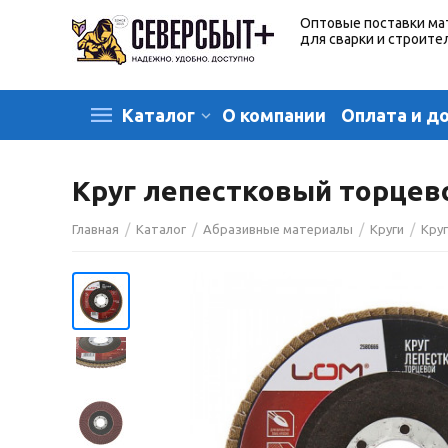
Оптовые поставки ма
для сварки и строите
О компании
Оплата и д
Каталог
Круг лепестковый торцево
/
/
/
/
Главная
Каталог
Абразивные материалы
Круги
Кру