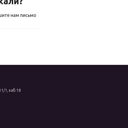
скали?
ишите нам письмо
11/1, каб.18