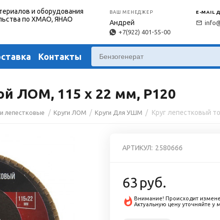
териалов и оборудования
ВАШ МЕНЕДЖЕР
E-MAIL 
льства по ХМАО, ЯНАО
Андрей
info
+7(922) 401-55-00
оставка
Контакты
й ЛОМ, 115 х 22 мм, Р120
/
/
/
ги лепестковые
Круги ЛОМ
Круги Для УШМ
АРТИКУЛ:
2580666
63
руб.
Внимание! Происходит измене
Актуальную цену уточняйте у