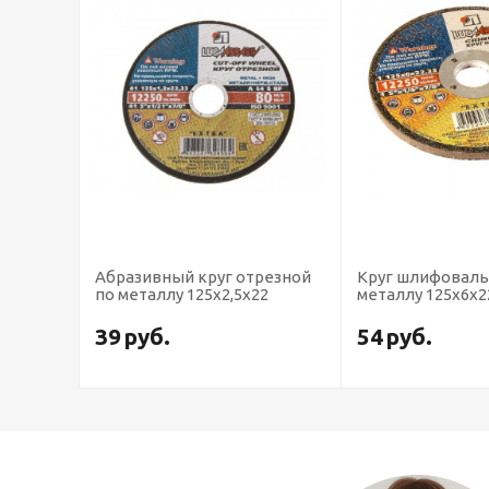
ый круг отрезной
Круг шлифовальный по
Круг
лу 125х2,5х22
металлу 125х6х22
мета
.
54
руб.
11