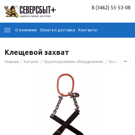
8 (3462) 55-53-08
О компании
Оплата и доставка
Контакты
Клещевой захват
/
/
/
/
Главная
Каталог
Грузоподъемное оборудование
Захваты
Кл