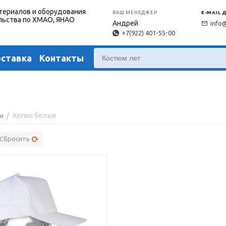
териалов и оборудования
ВАШ МЕНЕДЖЕР
E-MAIL 
льства по ХМАО, ЯНАО
Андрей
info
+7(922) 401-55-00
оставка
Контакты
/
Кепки белые
ки
Сбросить