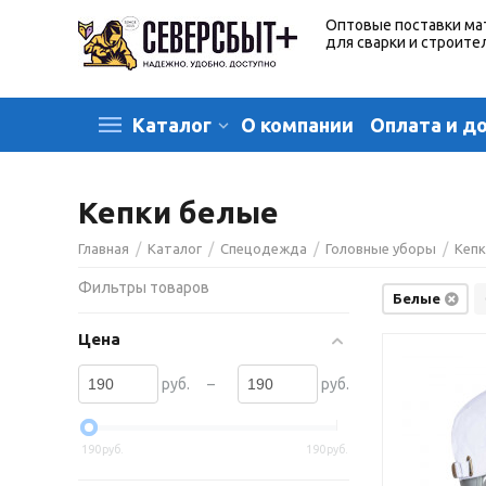
Оптовые поставки ма
для сварки и строите
О компании
Оплата и д
Каталог
Кепки белые
/
/
/
/
Главная
Каталог
Спецодежда
Головные уборы
Кеп
Фильтры товаров
Белые
Цена
–
руб.
руб.
190
руб.
190
руб.