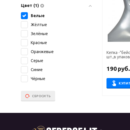
Цвет (1)
Белые
Жёлтые
Зелёные
Красные
Оранжевые
Кепка -"бей
шт.,в упаков
Серые
190
руб
Синие
Чёрные
КУПИ
СБРОСИТЬ