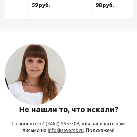
тёмно-синие), для ручной
(серый) AC/DC
59
руб.
98
руб.
сварки
Не нашли то, что искали?
Позвоните
+7 (3462) 555-308
, или напишите нам
письмо на
info@seversb.ru
. Подскажем!