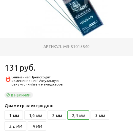
АРТИКУЛ:
MR-S1015540
131
руб.
Внимание! Происходит
изменение цен! Актуальную
цену уточняйте у менеджеров!
в наличии
Диаметр электродов:
1
мм
1,6
мм
2
мм
2,4
мм
3
мм
3,2
мм
4
мм