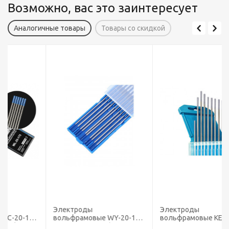
Возможно, вас это заинтересует
Аналогичные товары
Товары со скидкой
Электроды
Электроды
5
вольфрамовые WY-20-175
вольфрамовые КЕДР WC-
диаметр 1,6 мм (DС,
20-175 диаметр 1,6 мм