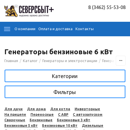
8 (3462) 55-53-08
О компании
Оплата и доставка
Контакты
Генераторы бензиновые 6 кВт
/
/
/
/
Главная
Каталог
Генераторы и электростанции
Генераторы
Категории
Фильтры
Для дачи
Для дома
Для котла
Инверторные
На прицепе
Переносные
С АВР
С автозапуском
Сварочные
Бензиновые
Бензиновые 3 кВт
Бензиновые 5 кВт
Бензиновые 10 кВт
Дизельные